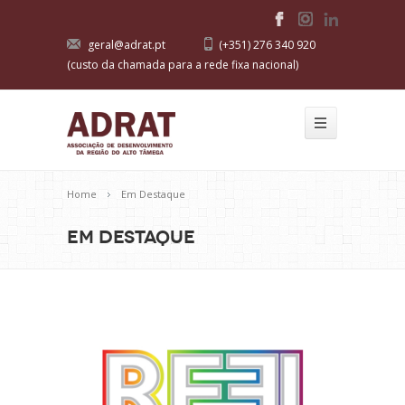
geral@adrat.pt
(+351) 276 340 920
(custo da chamada para a rede fixa nacional)
Home
Em Destaque
Em Destaque