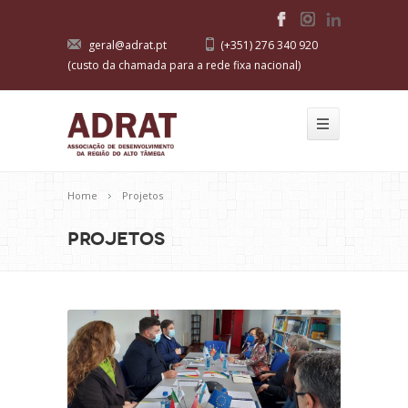
geral@adrat.pt
(+351) 276 340 920
(custo da chamada para a rede fixa nacional)
Home
Projetos
Projetos