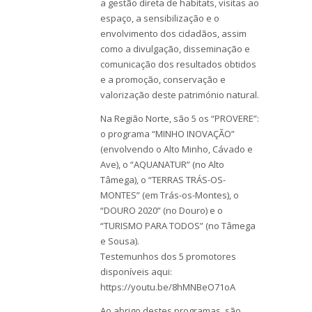
a gestão direta de habitats, visitas ao
espaço, a sensibilização e o
envolvimento dos cidadãos, assim
como a divulgação, disseminação e
comunicação dos resultados obtidos
e a promoção, conservação e
valorização deste património natural.
Na Região Norte, são 5 os “PROVERE”:
o programa “MINHO INOVAÇÃO”
(envolvendo o Alto Minho, Cávado e
Ave), o “AQUANATUR” (no Alto
Tâmega), o “TERRAS TRÁS-OS-
MONTES” (em Trás-os-Montes), o
“DOURO 2020” (no Douro) e o
“TURISMO PARA TODOS” (no Tâmega
e Sousa).
Testemunhos dos 5 promotores
disponíveis aqui:
https://youtu.be/8hMNBeO71oA
Ao abrigo destes programas, são