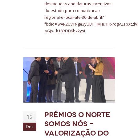
destaques/candidaturas-incentivos-
do-estado-para-comunicacao-
regional-e-local-ate-30-de-abril?
fbclid=IwAR2UvTNge3yUBHHM4u1HxrogVZTpXt2lV
aGJs-_k18RFtD9hx2ysI
Prémios O Norte
12
Somos Nós –
Dez
Valorização do