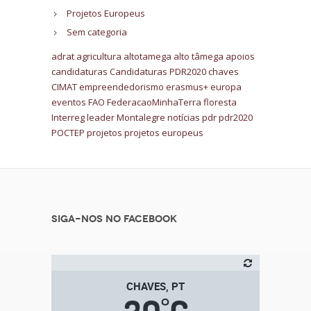
Projetos Europeus
Sem categoria
adrat
agricultura
altotamega
alto tâmega
apoios
candidaturas
Candidaturas PDR2020
chaves
CIMAT
empreendedorismo
erasmus+
europa
eventos
FAO
FederacaoMinhaTerra
floresta
Interreg
leader
Montalegre
notícias
pdr
pdr2020
POCTEP
projetos
projetos europeus
Siga-nos no Facebook
CHAVES, PT
°