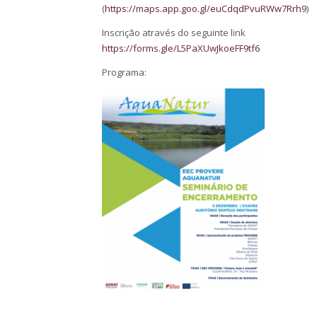
(
https://maps.app.goo.gl/euCdqdPvuRWw7Rrh9
)
Inscrição através do seguinte link
https://forms.gle/L5PaXUwJkoeFF9tf6
Programa: