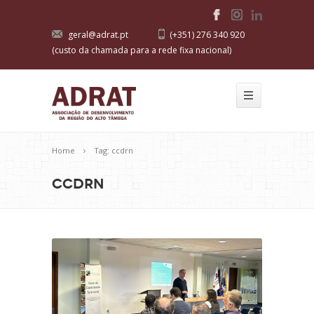
geral@adrat.pt
(+351) 276 340 920
(custo da chamada para a rede fixa nacional)
Home
Tag: ccdrn
ccdrn