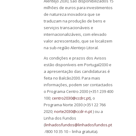
Alentejo 2030, são disponibilizados 15
milhões de euros para investimentos
de natureza inovadora que se
traduzam na produção de bens e
serviços transacionáveis e
internacionalizáveis, com elevado
valor acrescentado, que se localizem
na sub-região Alentejo Litoral.
As condições e prazos dos Avisos
estão disponíveis em Portugal2030 e
a apresentação das candidaturas é
feita no Balcão2030. Para mais
informações, podem ser contactados
o Programa Centro 2030 (+351 239 400
100;
centro2030@ccdrc.pt
), o
Programa Norte 2030 (+351 22 766
2020;
norte2030@ccdr-n.pt
) ou a
Linha dos Fundos
(
linhadosfundos@linhadosfundos.pt
/800 10 35 10 – linha gratuita).