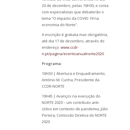
20 de dezembro, pelas 10H30, e conta
com especialistas que debaterão o
tema “O impacto da COVID-19 na
economia do Norte”.
A inscrição é gratuita mas obrigatória,
até dia 17 de dezembro, através do
endereço:
www.ccdr-
n.pt/pagina/eventoanualnorte2020
Programa:
10H30 | Abertura e Enquadramento,
António M. Cunha, Presidente da
CCDR-NORTE
10H45 | Avanços na execução do
NORTE 2020 – um contributo anti-
cíclico em contexto de pandemia, Júlio
Pereira, Comissão Diretiva do NORTE
2020