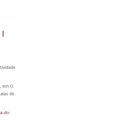
|
tividade
P, em O
alas de
ra-do-