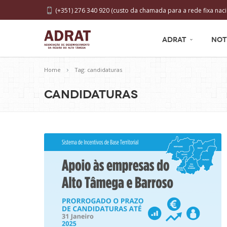
(+351) 276 340 920 (custo da chamada para a rede fixa naci
ADRAT
NOT
Home
Tag: candidaturas
candidaturas