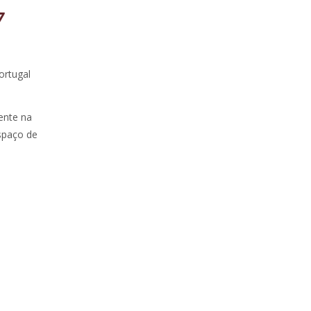
7
ortugal
ente na
spaço de