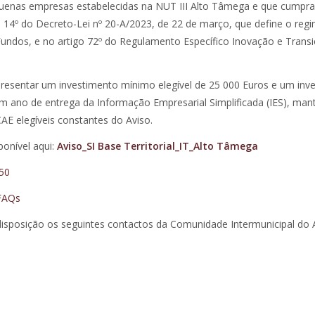
quenas empresas estabelecidas na NUT III Alto Tâmega e que cumpr
igo 14º do Decreto-Lei nº 20-A/2023, de 22 de março, que define o reg
Fundos, e no artigo 72º do Regulamento Específico Inovação e Trans
resentar um investimento mínimo elegível de 25 000 Euros e um inv
 ano de entrega da Informação Empresarial Simplificada (IES), man
AE elegíveis constantes do Aviso.
ponível aqui:
Aviso_SI Base Territorial_IT_Alto Tâmega
50
FAQs
disposição os seguintes contactos da Comunidade Intermunicipal do 