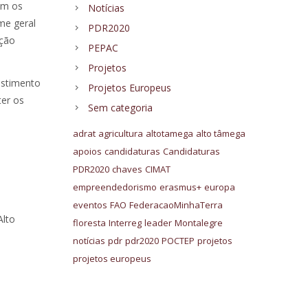
am os
Notícias
ime geral
PDR2020
ição
PEPAC
Projetos
estimento
Projetos Europeus
ter os
Sem categoria
adrat
agricultura
altotamega
alto tâmega
apoios
candidaturas
Candidaturas
PDR2020
chaves
CIMAT
empreendedorismo
erasmus+
europa
eventos
FAO
FederacaoMinhaTerra
Alto
floresta
Interreg
leader
Montalegre
notícias
pdr
pdr2020
POCTEP
projetos
projetos europeus