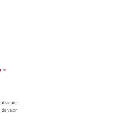
o –
atividade
 de valor;