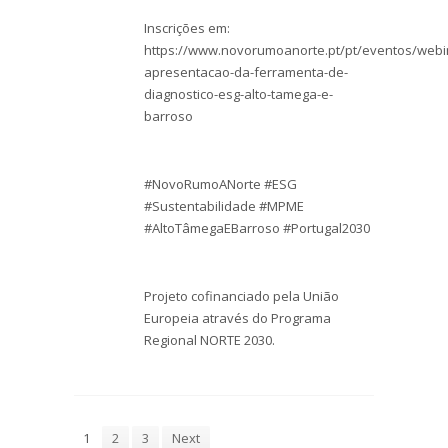
Inscrições em:
https://www.novorumoanorte.pt/pt/eventos/webi
apresentacao-da-ferramenta-de-
diagnostico-esg-alto-tamega-e-
barroso
#NovoRumoANorte #ESG
#Sustentabilidade #MPME
#AltoTâmegaEBarroso #Portugal2030
Projeto cofinanciado pela União
Europeia através do Programa
Regional NORTE 2030.
1
2
3
Next