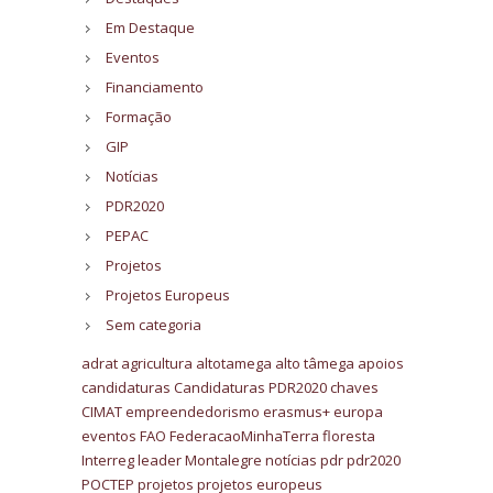
Em Destaque
Eventos
Financiamento
Formação
GIP
Notícias
PDR2020
PEPAC
Projetos
Projetos Europeus
Sem categoria
adrat
agricultura
altotamega
alto tâmega
apoios
candidaturas
Candidaturas PDR2020
chaves
CIMAT
empreendedorismo
erasmus+
europa
eventos
FAO
FederacaoMinhaTerra
floresta
Interreg
leader
Montalegre
notícias
pdr
pdr2020
POCTEP
projetos
projetos europeus