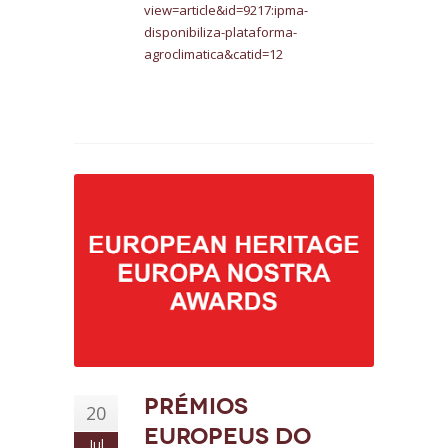
view=article&id=9217:ipma-
disponibiliza-plataforma-
agroclimatica&catid=12
Prémios
20
Europeus do
Jul