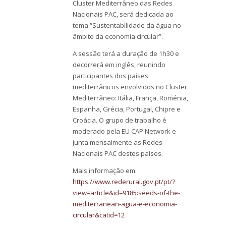
Cluster Mediterrâneo das Redes
Nacionais PAC, será dedicada ao
tema “Sustentabilidade da água no
âmbito da economia circular”.
A sessão terá a duração de 1h30 e
decorrerá em inglês, reunindo
participantes dos países
mediterrânicos envolvidos no Cluster
Mediterrâneo: Itália, França, Roménia,
Espanha, Grécia, Portugal, Chipre e
Croácia. O grupo de trabalho é
moderado pela EU CAP Network e
junta mensalmente as Redes
Nacionais PAC destes países.
Mais informação em:
https://www.rederural.gov.pt/pt/?
view=article&id=9185:seeds-of-the-
mediterranean-agua-e-economia-
circular&catid=12