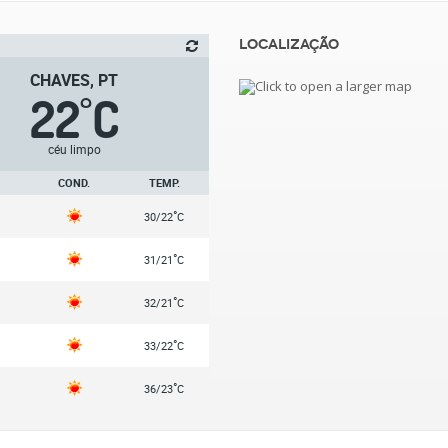
Localização
CHAVES, PT
22
C
°
céu limpo
COND.
TEMP.
°
30/22
C
°
31/21
C
°
32/21
C
°
33/22
C
°
36/23
C