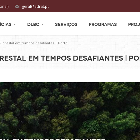
onal)
geral@adrat.pt
ÍCIAS
DLBC
SERVIÇOS
PROGRAMAS
PROJ
Florestal em tempos desafiantes | Porto
restal em tempos desafiantes | P