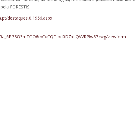
 pela FORESTIS.
is.pt/destaques,0,1956.aspx
z0KngRa_6PG3Q3mTOO6mCuCQDiod0DZxLQVVRPlw87zwg/viewform