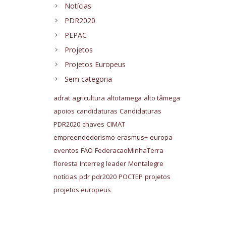
Notícias
PDR2020
PEPAC
Projetos
Projetos Europeus
Sem categoria
adrat
agricultura
altotamega
alto tâmega
apoios
candidaturas
Candidaturas
PDR2020
chaves
CIMAT
empreendedorismo
erasmus+
europa
eventos
FAO
FederacaoMinhaTerra
floresta
Interreg
leader
Montalegre
notícias
pdr
pdr2020
POCTEP
projetos
projetos europeus