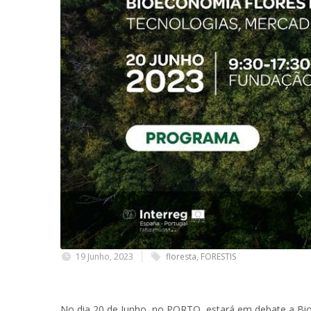
19 Junho, 2023
floresta
,
FORESTIS
No dia 20 de Junho, no PORTO, estará em debate a Bioe