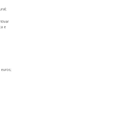
ral;
ntivar
ca e
 euros;