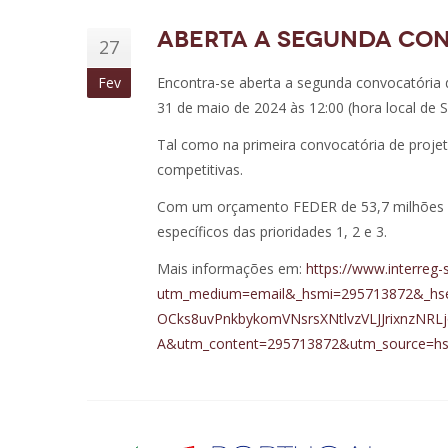
Aberta a Segunda Co
27
Fev
Encontra-se aberta a segunda convocatória 
31 de maio de 2024 às 12:00 (hora local de S
Tal como na primeira convocatória de proje
competitivas.
Com um orçamento FEDER de 53,7 milhões de 
específicos das prioridades 1, 2 e 3.
Mais informações em:
https://www.interreg
utm_medium=email&_hsmi=295713872&_hse
OCks8uvPnkbykomVNsrsXNtlvzVLJJrixnzNR
A&utm_content=295713872&utm_source=hs