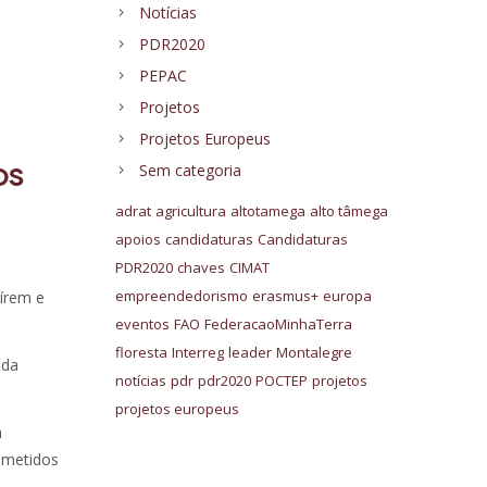
Notícias
PDR2020
PEPAC
Projetos
Projetos Europeus
Sem categoria
OS
adrat
agricultura
altotamega
alto tâmega
apoios
candidaturas
Candidaturas
PDR2020
chaves
CIMAT
empreendedorismo
erasmus+
europa
uírem e
eventos
FAO
FederacaoMinhaTerra
floresta
Interreg
leader
Montalegre
 da
notícias
pdr
pdr2020
POCTEP
projetos
projetos europeus
m
ubmetidos