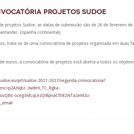
nvocatória projetos Sudoe
de projetos Sudoe, as datas de submissão são de 26 de fevereiro de
antander, Espanha continental).
tos, trata-se de uma convocatória de projetos organizada em duas f
euros, a convocatória de projetos está aberta a todos os objetiv
-sudoe.eu/prt/sudoe-2021-2027/segunda-convocatoria?
nc=p2ANqtz-_lwdml_TC_Rgka-
LjosQBs-oceg3MLqUrzQI8pnaCfE82NTa2eM2u-
_email