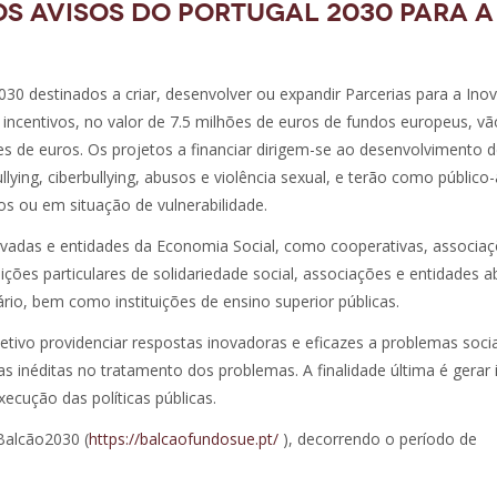
OS AVISOS DO PORTUGAL 2030 PARA A
030 destinados a criar, desenvolver ou expandir Parcerias para a Ino
s incentivos, no valor de 7.5 milhões de euros de fundos europeus, vã
s de euros. Os projetos a financiar dirigem-se ao desenvolvimento 
ying, ciberbullying, abusos e violência sexual, e terão como público-
os ou em situação de vulnerabilidade.
rivadas e entidades da Economia Social, como cooperativas, associa
uições particulares de solidariedade social, associações e entidades 
rio, bem como instituições de ensino superior públicas.
ivo providenciar respostas inovadoras e eficazes a problemas socia
inéditas no tratamento dos problemas. A finalidade última é gerar
xecução das políticas públicas.
Balcão2030 (
https://balcaofundosue.pt/
), decorrendo o período de