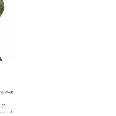
lneráveis
ugal
, aberto