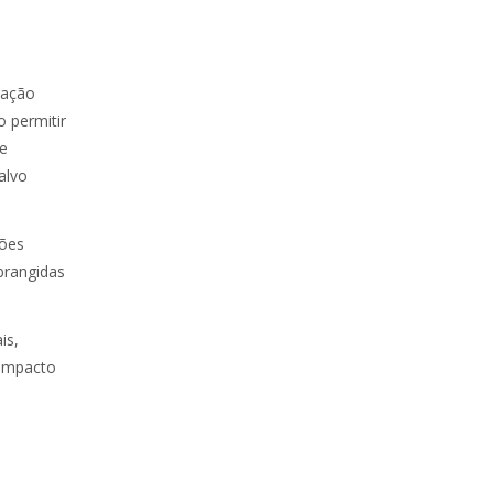
vação
o permitir
de
alvo
ções
abrangidas
is,
 impacto