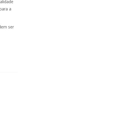
alidade
para a
dem ser