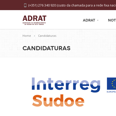
(+351) 276 340 920 (custo da chamada para a rede fixa naci
ADRAT
NOT
Home
Candidaturas
Candidaturas