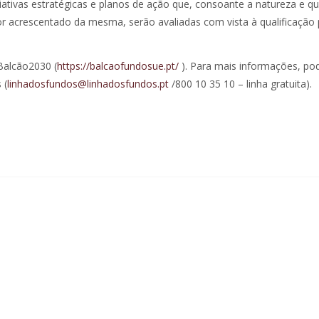
iativas estratégicas e planos de ação que, consoante a natureza e qu
lor acrescentado da mesma, serão avaliadas com vista à qualificação 
Balcão2030 (
https://balcaofundosue.pt/
). Para mais informações, po
 (
linhadosfundos@linhadosfundos.pt
/800 10 35 10 – linha gratuita).