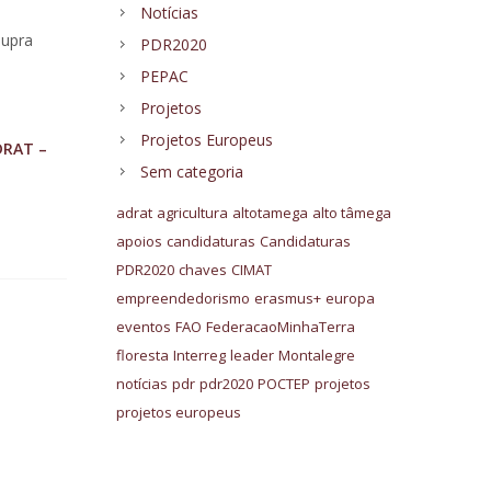
Notícias
supra
PDR2020
PEPAC
Projetos
Projetos Europeus
DRAT –
Sem categoria
adrat
agricultura
altotamega
alto tâmega
apoios
candidaturas
Candidaturas
PDR2020
chaves
CIMAT
empreendedorismo
erasmus+
europa
eventos
FAO
FederacaoMinhaTerra
floresta
Interreg
leader
Montalegre
notícias
pdr
pdr2020
POCTEP
projetos
projetos europeus