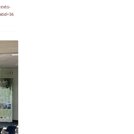
texto-
atid=36