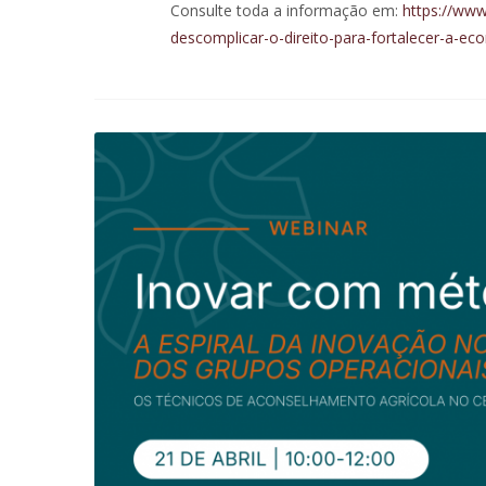
Consulte toda a informação em:
https://www
descomplicar-o-direito-para-fortalecer-a-ec