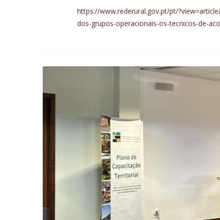
https://www.rederural.gov.pt/pt/?view=arti
dos-grupos-operacionais-os-tecnicos-de-ac