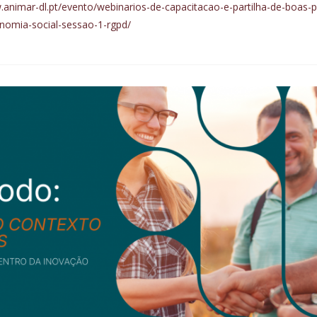
.animar-dl.pt/evento/webinarios-de-capacitacao-e-partilha-de-boas-p
onomia-social-sessao-1-rgpd/