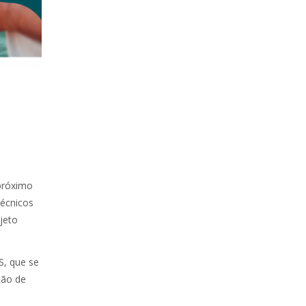
próximo
técnicos
jeto
S, que se
ção de