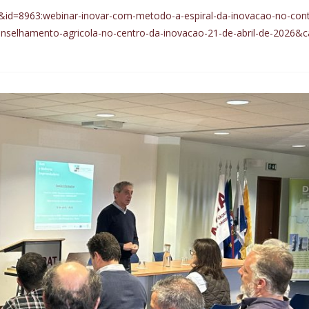
cle&id=8963:webinar-inovar-com-metodo-a-espiral-da-inovacao-no-con
onselhamento-agricola-no-centro-da-inovacao-21-de-abril-de-2026&c