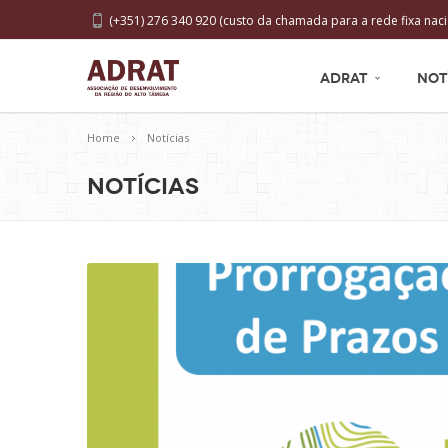
(+351) 276 340 920 (custo da chamada para a rede fixa naci
ADRAT
NOT
Home
Notícias
Notícias