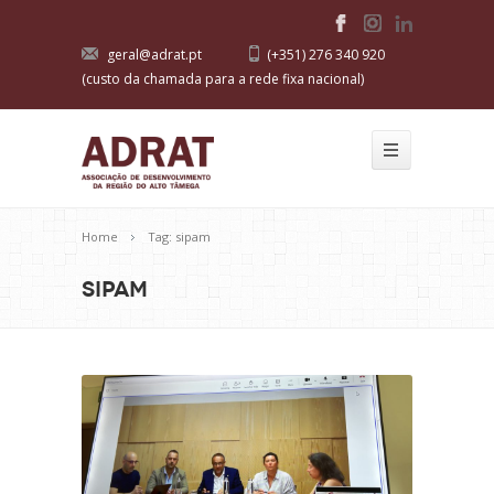
geral@adrat.pt
(+351) 276 340 920
(custo da chamada para a rede fixa nacional)
Home
Tag: sipam
sipam