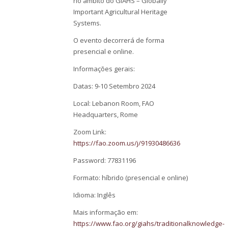
no âmbito do GIAHS – Globally
Important Agricultural Heritage
Systems.
O evento decorrerá de forma
presencial e online.
Informações gerais:
Datas: 9-10 Setembro 2024
Local: Lebanon Room, FAO
Headquarters, Rome
Zoom Link:
https://fao.zoom.us/j/91930486636
Password: 77831196
Formato: híbrido (presencial e online)
Idioma: Inglês
Mais informação em:
https://www.fao.org/giahs/traditionalknowledge-