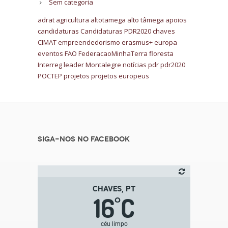
Sem categoria
adrat
agricultura
altotamega
alto tâmega
apoios
candidaturas
Candidaturas PDR2020
chaves
CIMAT
empreendedorismo
erasmus+
europa
eventos
FAO
FederacaoMinhaTerra
floresta
Interreg
leader
Montalegre
notícias
pdr
pdr2020
POCTEP
projetos
projetos europeus
Siga-nos no Facebook
CHAVES, PT
16
C
°
céu limpo