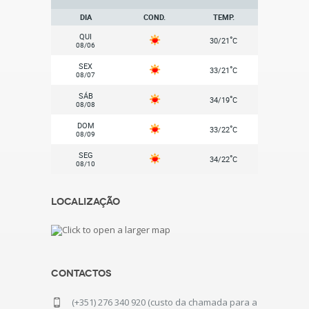
DIA
COND.
TEMP.
QUI
°
30/21
C
08/06
SEX
°
33/21
C
08/07
SÁB
°
34/19
C
08/08
DOM
°
33/22
C
08/09
SEG
°
34/22
C
08/10
Localização
Contactos
(+351) 276 340 920 (custo da chamada para a