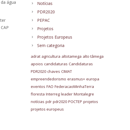
e da água
Notícias
PDR2020
ter
PEPAC
U CAP
Projetos
Projetos Europeus
Sem categoria
adrat
agricultura
altotamega
alto tâmega
apoios
candidaturas
Candidaturas
PDR2020
chaves
CIMAT
empreendedorismo
erasmus+
europa
eventos
FAO
FederacaoMinhaTerra
floresta
Interreg
leader
Montalegre
notícias
pdr
pdr2020
POCTEP
projetos
projetos europeus