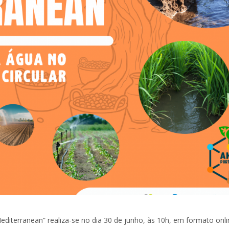
diterranean” realiza-se no dia 30 de junho, às 10h, em formato onli