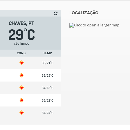
Localização
CHAVES, PT
29
C
°
céu limpo
COND.
TEMP.
°
30/21
C
°
33/23
C
°
34/18
C
°
33/22
C
°
34/24
C