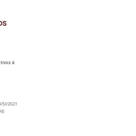
os
tivos à
3/SI/2021
ERE