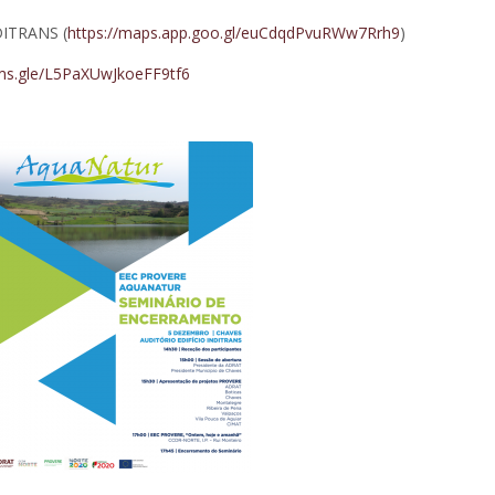
NDITRANS (
https://maps.app.goo.gl/euCdqdPvuRWw7Rrh9
)
rms.gle/L5PaXUwJkoeFF9tf6