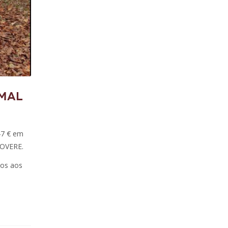
rmal
47 € em
ROVERE.
dos aos