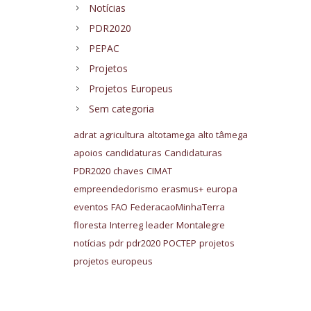
Notícias
PDR2020
PEPAC
Projetos
Projetos Europeus
Sem categoria
adrat
agricultura
altotamega
alto tâmega
apoios
candidaturas
Candidaturas
PDR2020
chaves
CIMAT
empreendedorismo
erasmus+
europa
eventos
FAO
FederacaoMinhaTerra
floresta
Interreg
leader
Montalegre
notícias
pdr
pdr2020
POCTEP
projetos
projetos europeus