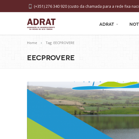
(+351) 276 340 920 (custo da chamada para a rede fixa naci
ADRAT
NOT
Home
Tag: EECPROVERE
EECPROVERE