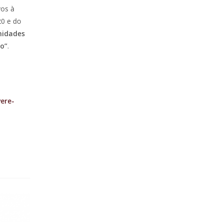
vos à
20 e do
nidades
ão”
.
ere-