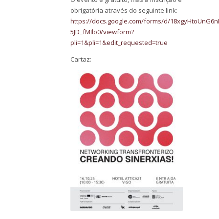
obrigatória através do seguinte link:
https://docs.google.com/forms/d/18xgyHtoUnG6
5JD_fMIlo0/viewform?
pli=1&pli=1&edit_requested=true
Cartaz: