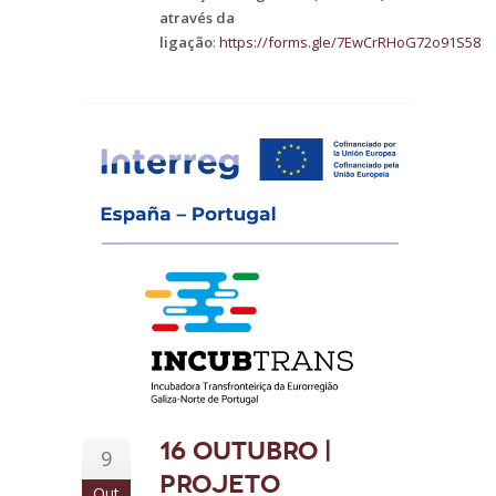
através da
ligação
:
https://forms.gle/7EwCrRHoG72o91S58
16 outubro |
9
Projeto
Out