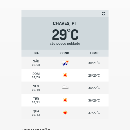
CHAVES, PT
29
C
°
céu pouco nublado
DIA
COND.
TEMP.
SÁB
°
30/21
C
08/08
DOM
°
28/20
C
08/09
SEG
°
34/22
C
08/10
TER
°
36/26
C
08/11
QUA
°
37/27
C
08/12