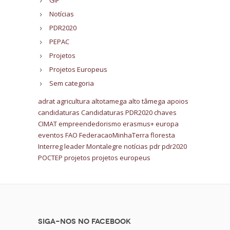
GIP
Notícias
PDR2020
PEPAC
Projetos
Projetos Europeus
Sem categoria
adrat
agricultura
altotamega
alto tâmega
apoios
candidaturas
Candidaturas PDR2020
chaves
CIMAT
empreendedorismo
erasmus+
europa
eventos
FAO
FederacaoMinhaTerra
floresta
Interreg
leader
Montalegre
notícias
pdr
pdr2020
POCTEP
projetos
projetos europeus
Siga-nos no Facebook