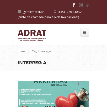
geral@adrat.pt
(+351) 276 340 920
(custo da chamada para a rede fixa nacional)
Home
Tag: interreg A
interreg A