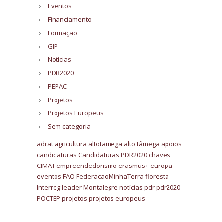
Eventos
Financiamento
Formação
GIP
Notícias
PDR2020
PEPAC
Projetos
Projetos Europeus
Sem categoria
adrat
agricultura
altotamega
alto tâmega
apoios
candidaturas
Candidaturas PDR2020
chaves
CIMAT
empreendedorismo
erasmus+
europa
eventos
FAO
FederacaoMinhaTerra
floresta
Interreg
leader
Montalegre
notícias
pdr
pdr2020
POCTEP
projetos
projetos europeus