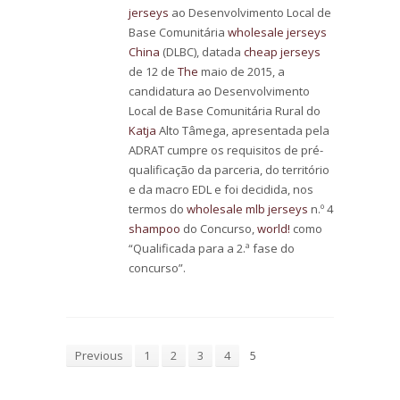
jerseys
ao Desenvolvimento Local de
Base Comunitária
wholesale jerseys
China
(DLBC), datada
cheap jerseys
de 12 de
The
maio de 2015, a
candidatura ao Desenvolvimento
Local de Base Comunitária Rural do
Katja
Alto Tâmega, apresentada pela
ADRAT cumpre os requisitos de pré-
qualificação da parceria, do território
e da macro EDL e foi decidida, nos
termos do
wholesale mlb jerseys
n.º 4
shampoo
do Concurso,
world!
como
“Qualificada para a 2.ª fase do
concurso”.
Previous
1
2
3
4
5