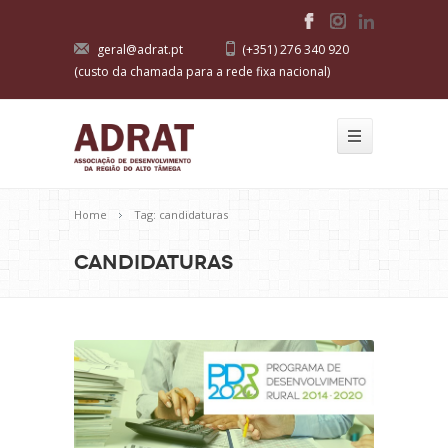
geral@adrat.pt
(+351) 276 340 920
(custo da chamada para a rede fixa nacional)
Home
Tag: candidaturas
candidaturas