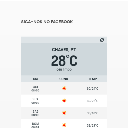
Siga-nos no Facebook
CHAVES, PT
28
C
°
céu limpo
DIA
COND.
TEMP.
QUI
°
30/24
C
08/06
SEX
°
32/22
C
08/07
SÁB
°
33/18
C
08/08
DOM
°
32/21
C
08/09