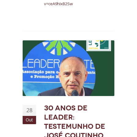
v=ceA9hIxB2Sw
30 anos de
28
LEADER:
Out
Testemunho de
José Coutinho