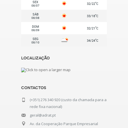
SEX
°
32/22
C
08/07
SÁB
°
33/18
C
08/08
DOM
°
32/21
C
08/09
SEG
°
34/24
C
08/10
Localização
Contactos
(+351) 276 340 920 (custo da chamada para a
rede fixa nacional)
geral@adrat.pt
Av. da Cooperação Parque Empresarial