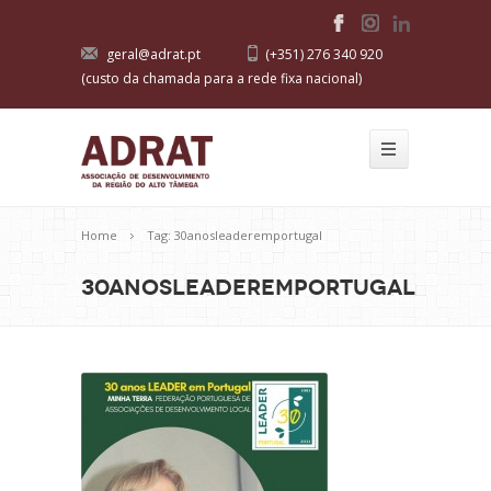
geral@adrat.pt
(+351) 276 340 920
(custo da chamada para a rede fixa nacional)
Home
Tag: 30anosleaderemportugal
30anosleaderemportugal