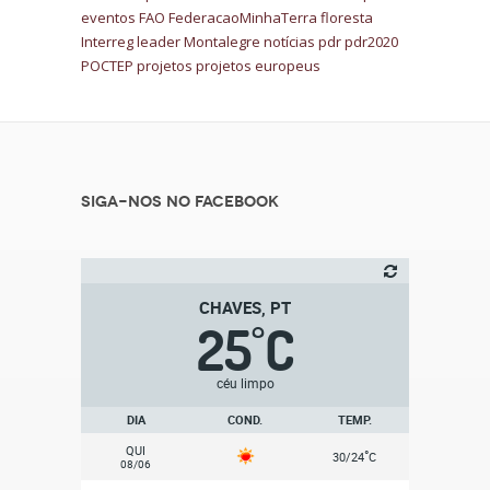
eventos
FAO
FederacaoMinhaTerra
floresta
Interreg
leader
Montalegre
notícias
pdr
pdr2020
POCTEP
projetos
projetos europeus
Siga-nos no Facebook
CHAVES, PT
25
C
°
céu limpo
DIA
COND.
TEMP.
QUI
°
30/24
C
08/06