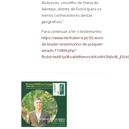
Alcáçovas, concelho de Viana do
Alentejo, distrito de Évora (para os
menos conhecedores destas
geografias).”
Para continuar a ler o testemunho:
https://www.minhaterra.pt/30-anos-
de-leader-testemunho-de-joaquim-
amado.T13809.php?
fbclid=IwAR1p0KsabMhmvnUKKoWHZN6x9E_JD5AQoB