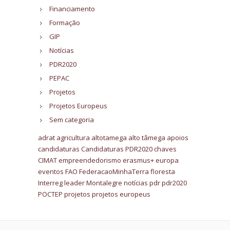
Financiamento
Formação
GIP
Notícias
PDR2020
PEPAC
Projetos
Projetos Europeus
Sem categoria
adrat
agricultura
altotamega
alto tâmega
apoios
candidaturas
Candidaturas PDR2020
chaves
CIMAT
empreendedorismo
erasmus+
europa
eventos
FAO
FederacaoMinhaTerra
floresta
Interreg
leader
Montalegre
notícias
pdr
pdr2020
POCTEP
projetos
projetos europeus