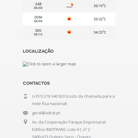
SÁB
°
35/19
C
08/08
DOM
°
33/22
C
08/09
SEG
°
34/23
C
08/10
Localização
Contactos
(+351) 276 340 920 (custo da chamada para a
rede fixa nacional)
geral@adrat.pt
Av. da Cooperação Parque Empresarial
Edifício INDITRANS, Lote A1, nº 2
5400-673 Outeiro Seco - Chaves