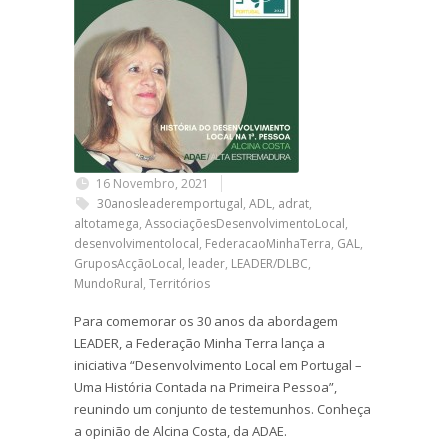
16 Novembro, 2021
30anosleaderemportugal
,
ADL
,
adrat
,
altotamega
,
AssociaçõesDesenvolvimentoLocal
,
desenvolvimentolocal
,
FederacaoMinhaTerra
,
GAL
,
GruposAcçãoLocal
,
leader
,
LEADER/DLBC
,
MundoRural
,
Territórios
Para comemorar os 30 anos da abordagem
LEADER, a Federação Minha Terra lança a
iniciativa “Desenvolvimento Local em Portugal –
Uma História Contada na Primeira Pessoa”,
reunindo um conjunto de testemunhos. Conheça
a opinião de Alcina Costa, da ADAE.