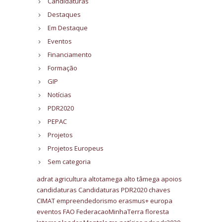
Candidaturas
Destaques
Em Destaque
Eventos
Financiamento
Formação
GIP
Notícias
PDR2020
PEPAC
Projetos
Projetos Europeus
Sem categoria
adrat
agricultura
altotamega
alto tâmega
apoios
candidaturas
Candidaturas PDR2020
chaves
CIMAT
empreendedorismo
erasmus+
europa
eventos
FAO
FederacaoMinhaTerra
floresta