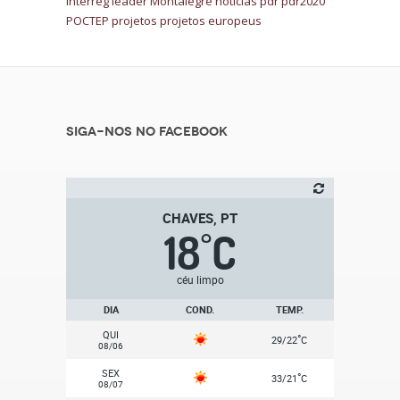
Interreg
leader
Montalegre
notícias
pdr
pdr2020
POCTEP
projetos
projetos europeus
Siga-nos no Facebook
CHAVES, PT
18
C
°
céu limpo
DIA
COND.
TEMP.
QUI
°
29/22
C
08/06
SEX
°
33/21
C
08/07