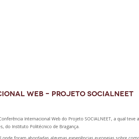
ional Web – Projeto SOCIALNEET
onferência Internacional Web do Projeto SOCIALNEET, a qual teve 
s, do Instituto Politécnico de Bragança.
al onde foram abordadas algumas experiências europeias sobre com