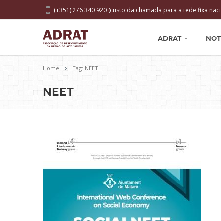
(+351) 276 340 920 (custo da chamada para a rede fixa naci
ADRAT
NOT
Home
Tag: NEET
NEET