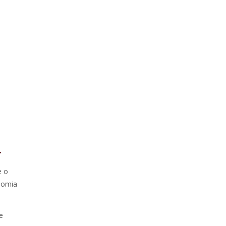
l
e o
nomia
e