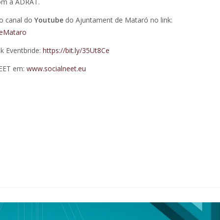
com a ADRAT.
no canal do
Youtube
do Ajuntament de Mataró no link:
deMataro
nk Eventbride:
https://bit.ly/35Ut8Ce
NEET em:
www.socialneet.eu