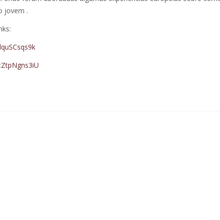
 jovem .
nks:
jlquSCsqs9k
cZtpNgns3iU