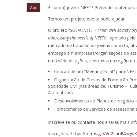
Abr
És um(a) jovem NEET? Pretendes obter uma s
Temos um projeto que te pode ajudar!
O projeto “
SOCIALNEET – From civil society or
addressing the needs of NEETs
”, apoiado pelo
mercado de trabalho de jovens como tu, atr
emprego em empresas/organizações do setor
uma série de ações, centradas na região d
Criação de um “Meeting Point” para NEE
Organização de Cursos de Formação Profi
Sociedade Civil (nas áreas de: Turismo – Cul
Alternativas);
Desenvolvimento de Planos de Negócio I
Fornecimento de Serviços de assessoria e
Inscreve-te ou contacta-nos e terás mais i
Inscrições:
https://forms.gle/Vo2LpoBXwgs