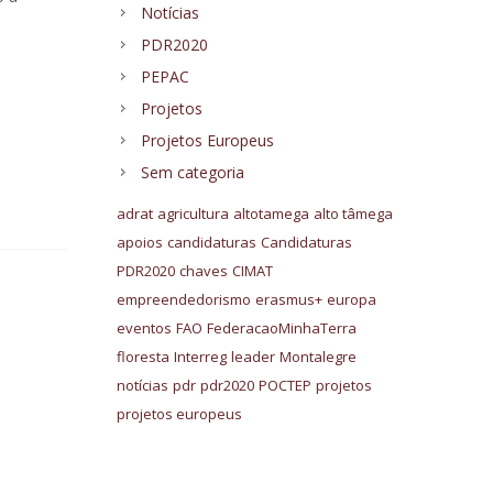
Notícias
PDR2020
PEPAC
Projetos
Projetos Europeus
Sem categoria
adrat
agricultura
altotamega
alto tâmega
apoios
candidaturas
Candidaturas
PDR2020
chaves
CIMAT
empreendedorismo
erasmus+
europa
eventos
FAO
FederacaoMinhaTerra
floresta
Interreg
leader
Montalegre
notícias
pdr
pdr2020
POCTEP
projetos
projetos europeus