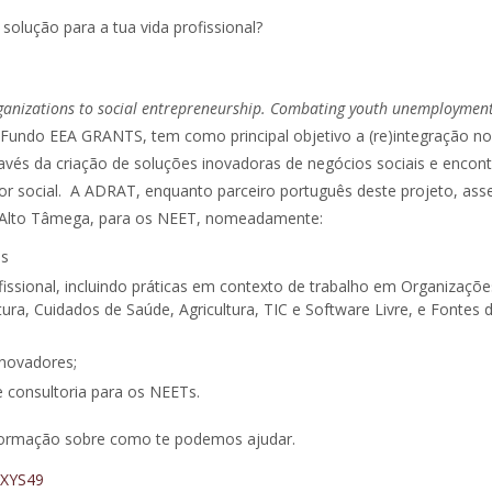
olução para a tua vida profissional?
ganizations to social entrepreneurship.
Combating youth unemploymen
 Fundo EEA GRANTS, tem como principal objetivo a (re)integração no
avés da criação de soluções inovadoras de negócios sociais e encon
 social. A ADRAT, enquanto parceiro português deste projeto, ass
o Alto Tâmega, para os NEET, nomeadamente:
Ts
ssional, incluindo práticas em contexto de trabalho em Organizaçõe
tura, Cuidados de Saúde, Agricultura, TIC e Software Livre, e Fontes 
novadores;
 consultoria para os NEETs.
nformação sobre como te podemos ajudar.
KXYS49