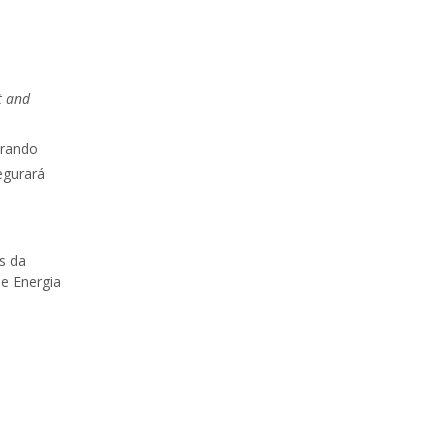
t and
trando
egurará
s da
de Energia