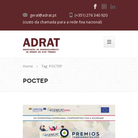
geral@adrat.pt
(+351) 276 340 920
(custo da chamada para a rede fixa nacional)
Home
Tag: POCTEP
POCTEP