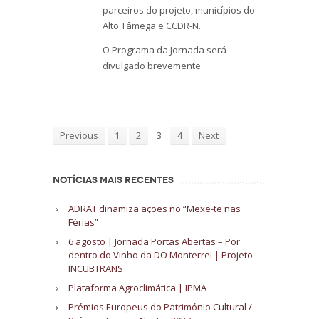
parceiros do projeto, municípios do
Alto Tâmega e CCDR-N.
O Programa da Jornada será
divulgado brevemente.
Previous
1
2
3
4
Next
NOTÍCIAS MAIS RECENTES
ADRAT dinamiza ações no “Mexe-te nas
Férias”
6 agosto | Jornada Portas Abertas – Por
dentro do Vinho da DO Monterrei | Projeto
INCUBTRANS
Plataforma Agroclimática | IPMA
Prémios Europeus do Património Cultural /