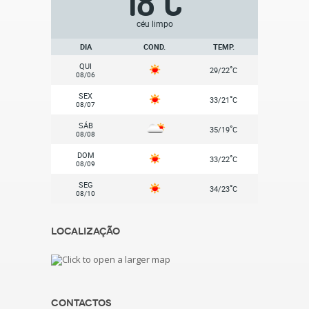
18
C
céu limpo
DIA
COND.
TEMP.
QUI
°
29/22
C
08/06
SEX
°
33/21
C
08/07
SÁB
°
35/19
C
08/08
DOM
°
33/22
C
08/09
SEG
°
34/23
C
08/10
Localização
Contactos