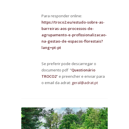
Para responder online:
https://troco2.eu/estudo-sobre-as-
barreiras-aos-processos-de-
agrupamento-e-profissionalizacao-
na-gestao-de-espacos-florestais?
lang=pt-pt
Se preferir pode descarregar o
documento pdf “
Questionário
TROCO2
” e preencher e enviar para
o email da adrat:
geral@adrat.pt