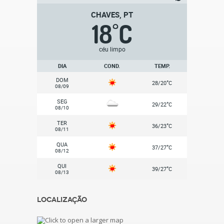
CHAVES, PT
18
C
°
céu limpo
DIA
COND.
TEMP.
DOM
°
28/20
C
08/09
SEG
°
29/22
C
08/10
TER
°
36/23
C
08/11
QUA
°
37/27
C
08/12
QUI
°
39/27
C
08/13
Localização