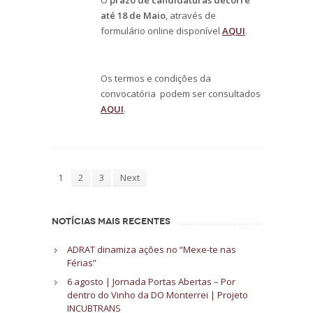
O
prazo de candidaturas decorre
até 18 de Maio
, através de
formulário online disponível
AQUI
.
Os termos e condições da
convocatória podem ser consultados
AQUI
.
1
2
3
Next
NOTÍCIAS MAIS RECENTES
ADRAT dinamiza ações no “Mexe-te nas
Férias”
6 agosto | Jornada Portas Abertas – Por
dentro do Vinho da DO Monterrei | Projeto
INCUBTRANS