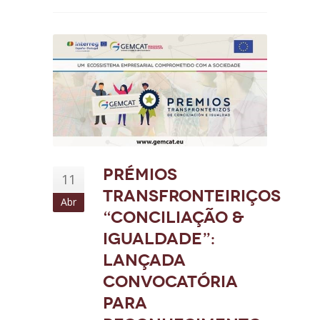
Prémios
11
transfronteiriços
Abr
“Conciliação &
Igualdade”:
Lançada
convocatória
para