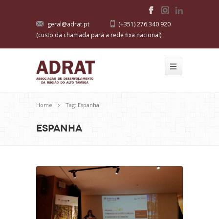
geral@adrat.pt
(+351) 276 340 920
(custo da chamada para a rede fixa nacional)
Home
Tag: Espanha
Espanha