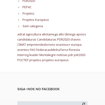
PDR2020
PEPAC
Projetos
Projetos Europeus
Sem categoria
adrat
agricultura
altotamega
alto tâmega
apoios
candidaturas
Candidaturas PDR2020
chaves
CIMAT
empreendedorismo
erasmus+
europa
eventos
FAO
FederacaoMinhaTerra
floresta
Interreg
leader
Montalegre
notícias
pdr
pdr2020
POCTEP
projetos
projetos europeus
Siga-nos no Facebook