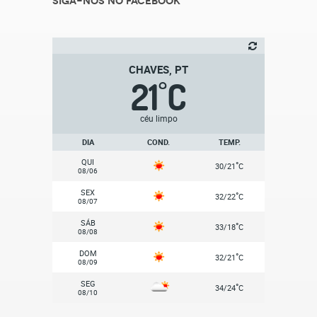
Siga-nos no Facebook
CHAVES, PT
21
C
°
céu limpo
DIA
COND.
TEMP.
QUI
°
30/21
C
08/06
SEX
°
32/22
C
08/07
SÁB
°
33/18
C
08/08
DOM
°
32/21
C
08/09
SEG
°
34/24
C
08/10