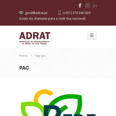
geral@adrat.pt
(+351) 276 340 920
(custo da chamada para a rede fixa nacional)
Home
Tag: pac
pac