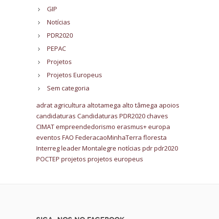
GIP
Notícias
PDR2020
PEPAC
Projetos
Projetos Europeus
Sem categoria
adrat
agricultura
altotamega
alto tâmega
apoios
candidaturas
Candidaturas PDR2020
chaves
CIMAT
empreendedorismo
erasmus+
europa
eventos
FAO
FederacaoMinhaTerra
floresta
Interreg
leader
Montalegre
notícias
pdr
pdr2020
POCTEP
projetos
projetos europeus