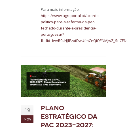
Para mais informação:
https://www.agroportal.pt/acordo-
politico-para-a-reforma-da-pac-
fechado-durante-a-presidencia-
portuguesa/?
fbclid=IwAR0sNJfEzxtDwUfmCeQiQENMJwZ_SnCEN
Plano
19
Estratégico da
Nov
PAC 2023-2027: