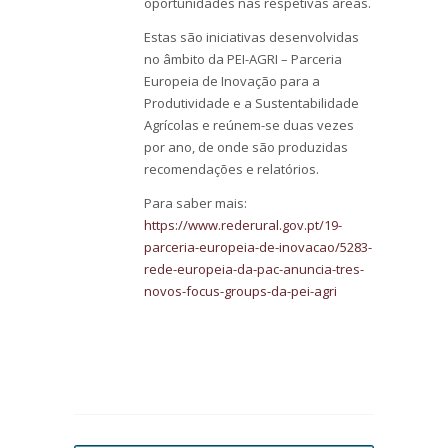
oportunidades nas respetivas áreas.
Estas são iniciativas desenvolvidas
no âmbito da PEI-AGRI – Parceria
Europeia de Inovação para a
Produtividade e a Sustentabilidade
Agrícolas e reúnem-se duas vezes
por ano, de onde são produzidas
recomendações e relatórios.
Para saber mais:
https://www.rederural.gov.pt/19-
parceria-europeia-de-inovacao/5283-
rede-europeia-da-pac-anuncia-tres-
novos-focus-groups-da-pei-agri