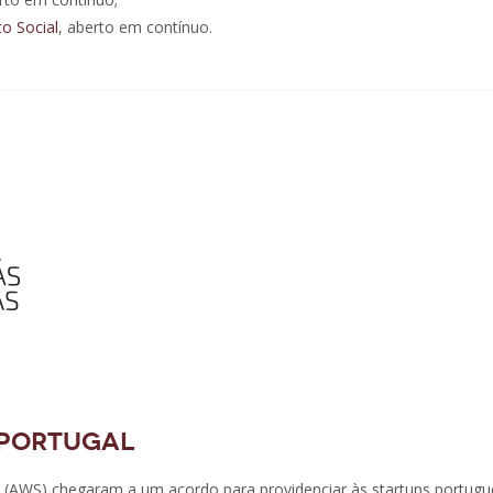
to Social
, aberto em contínuo.
 Portugal
 (AWS) chegaram a um acordo para providenciar às startups portugu