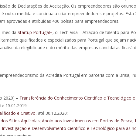
missão de Declarações de Aceitação. Os empreendedores são oriund
 é outra medida e continua a criar empreendedores e projetos. Esta 
ram aprovadas e atribuídas 400 bolsas para empreendedores.
ma medida
Startup Portugal+
, o Tech Visa – Atração de talento para Po
ltamente qualificados e especializados para Portugal que sejam naci
nálise da elegibilidade e do mérito das empresas candidatas ficará 
empreendedorismo da Acredita Portugal em parceria com a Brisa, in
jo 2020) –
Transferência do Conhecimento Científico e Tecnológico e
até 15.01.2019;
ificado e Criativo
, até 30.12.2020;
dos Sítios Aquícolas
;
Apoio aos Investimentos em Portos de Pesca, 
 Investigação e Desenvolvimento Científico e Tecnológico para as n
to em contínuo;