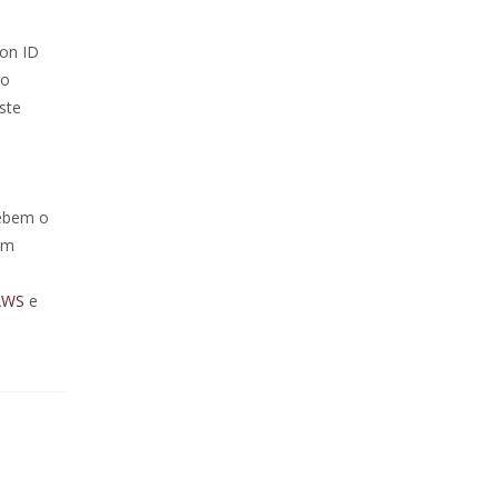
ion ID
ão
ste
cebem o
em
 AWS
e