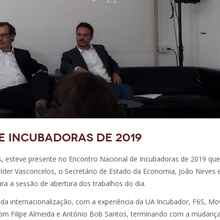
 Incubadoras de 2019
 esteve presente no Encontro Nacional de Incubadoras de 2019 qu
der Vasconcelos, o Secretário de Estado da Economia, João Neves 
a a sessão de abertura dos trabalhos do dia.
a internacionalização, com a experiência da UA Incubador, F6S, Mov
com Filipe Almeida e António Bob Santos, terminando com a mudança