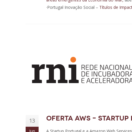
·Portugal Inovação Social –
Títulos de Impac
Oferta AWS – Startup
13
Jun
A Startup Portugal e a Amazon Web Services