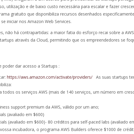
o, utilização e de baixo custo necessária para escalar e fazer cresce
rama gratuito que disponibiliza recursos desenhados especificament
se iniciar nos Amazon Web Services.
, não há contrapartidas: a maior fatia do esforço recai sobre a AW
s startups através da Cloud, permitindo que os empreendedores se f
 poder dar acesso a Startups :
tar:
https://aws.amazon.com/activate/providers/
As suas startups te
biliza:
ra todos os serviços AWS (mais de 140 serviços, um número em cres
iness support premium da AWS, válido por um ano;
als (avaliado em $600)
ls (avaliado em $600)- 80 créditos para self-paced labs (avaliado e
 vossa incubadora, o programa AWS Builders oferece $1000 de créd