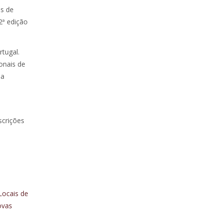
os de
2ª edição
rtugal.
onais de
da
scrições
Locais de
ovas