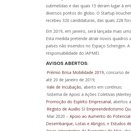
submetidas e das quais 15 deram lugar à e
diversos pontos do globo. O Startup Voucher
recebeu 320 candidaturas, das quais 228 fo
Em 2019, em janeiro, será lançada mais u
Esta medida pretende atrair novos quadros a
países não inseridos no Espaço Schengen. A a
responsabilidade do IAPMEI.
Avisos abertos:
·
Prémio Brisa Mobilidade 2019,
concurso de 
até 20 de Janeiro de 2019;
·
Vale de Incubação
, aberto em contínuo;
·Sistema de Apoio a Ações Coletivas (Alente
Promoção do Espírito Empresarial
, abertos 
·
Registo de Auxílio SI Empreendedorismo Qual
·Mar 2020 –
Apoio ao Aumento do Potencial 
Desembarque, Lotas e Abrigos
; e
Estudos de
áreas emergentes da Economia do Mar,
aber