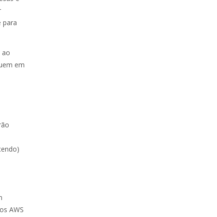
r
e para
S ao
oquem em
rão
cendo)
m
itos AWS