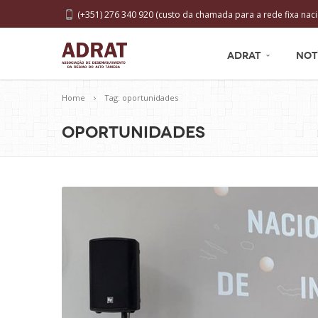
(+351) 276 340 920 (custo da chamada para a rede fixa naci
ADRAT
NOT
Home
Tag: oportunidades
oportunidades