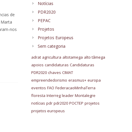
Notícias
PDR2020
ncias de
PEPAC
 Marta
Projetos
daram-nos
Projetos Europeus
Sem categoria
m
adrat
agricultura
altotamega
alto tâmega
apoios
candidaturas
Candidaturas
PDR2020
chaves
CIMAT
empreendedorismo
erasmus+
europa
eventos
FAO
FederacaoMinhaTerra
floresta
Interreg
leader
Montalegre
notícias
pdr
pdr2020
POCTEP
projetos
projetos europeus