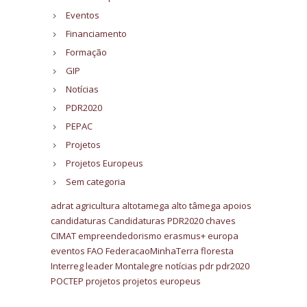
Eventos
Financiamento
Formação
GIP
Notícias
PDR2020
PEPAC
Projetos
Projetos Europeus
Sem categoria
adrat
agricultura
altotamega
alto tâmega
apoios
candidaturas
Candidaturas PDR2020
chaves
CIMAT
empreendedorismo
erasmus+
europa
eventos
FAO
FederacaoMinhaTerra
floresta
Interreg
leader
Montalegre
notícias
pdr
pdr2020
POCTEP
projetos
projetos europeus