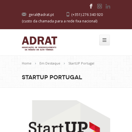
geral@adrat.pt
(+351) 276 340 920
(custo da chamada para a rede fixa nacional)
Home
Em Destaque
StartUP Portugal
StartUP Portugal