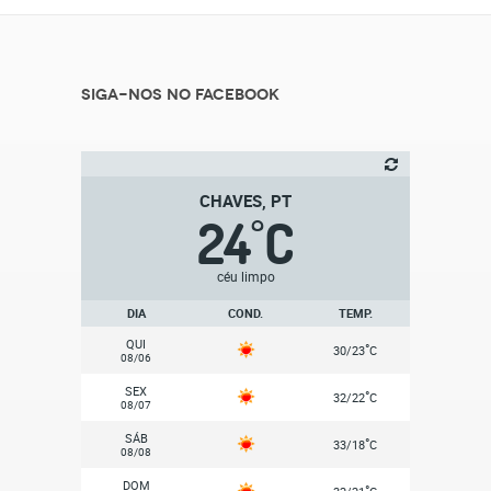
Siga-nos no Facebook
CHAVES, PT
24
C
°
céu limpo
DIA
COND.
TEMP.
QUI
°
30/23
C
08/06
SEX
°
32/22
C
08/07
SÁB
°
33/18
C
08/08
DOM
°