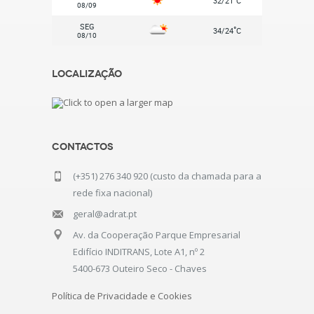
32/21
C
08/09
SEG
°
34/24
C
08/10
Localização
Contactos
(+351) 276 340 920 (custo da chamada para a
rede fixa nacional)
geral@adrat.pt
Av. da Cooperação Parque Empresarial
Edifício INDITRANS, Lote A1, nº 2
5400-673 Outeiro Seco - Chaves
Política de Privacidade e Cookies