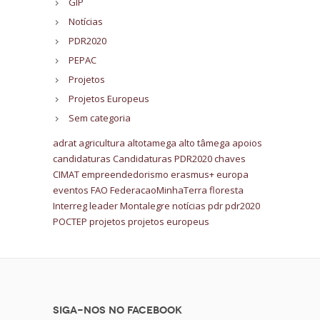
GIP
Notícias
PDR2020
PEPAC
Projetos
Projetos Europeus
Sem categoria
adrat
agricultura
altotamega
alto tâmega
apoios
candidaturas
Candidaturas PDR2020
chaves
CIMAT
empreendedorismo
erasmus+
europa
eventos
FAO
FederacaoMinhaTerra
floresta
Interreg
leader
Montalegre
notícias
pdr
pdr2020
POCTEP
projetos
projetos europeus
Siga-nos no Facebook