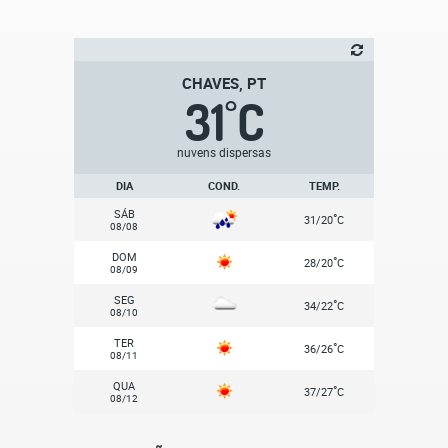
CHAVES, PT
31
C
°
nuvens dispersas
DIA
COND.
TEMP.
SÁB
°
31/20
C
08/08
DOM
°
28/20
C
08/09
SEG
°
34/22
C
08/10
TER
°
36/26
C
08/11
QUA
°
37/27
C
08/12