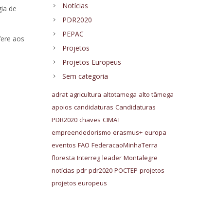
Notícias
gia de
PDR2020
PEPAC
fere aos
Projetos
Projetos Europeus
Sem categoria
adrat
agricultura
altotamega
alto tâmega
apoios
candidaturas
Candidaturas
PDR2020
chaves
CIMAT
empreendedorismo
erasmus+
europa
eventos
FAO
FederacaoMinhaTerra
floresta
Interreg
leader
Montalegre
notícias
pdr
pdr2020
POCTEP
projetos
projetos europeus