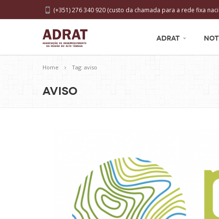
(+351) 276 340 920 (custo da chamada para a rede fixa naci
ADRAT
NOT
Home
Tag: aviso
aviso