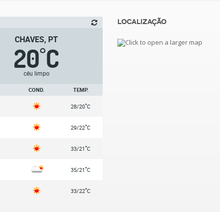
Localização
CHAVES, PT
20
C
°
céu limpo
COND.
TEMP.
°
28/20
C
°
29/22
C
°
33/21
C
°
35/21
C
°
33/22
C