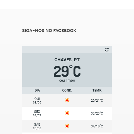
Siga-nos no Facebook
CHAVES, PT
29
C
°
céu limpo
DIA
COND.
TEMP.
QUI
°
29/21
C
08/06
SEX
°
33/23
C
08/07
SÁB
°
34/18
C
08/08