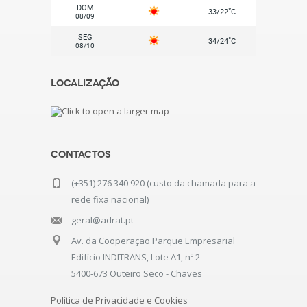
DOM
°
33/22
C
08/09
SEG
°
34/24
C
08/10
Localização
Contactos
(+351) 276 340 920 (custo da chamada para a
rede fixa nacional)
geral@adrat.pt
Av. da Cooperação Parque Empresarial
Edifício INDITRANS, Lote A1, nº 2
5400-673 Outeiro Seco - Chaves
Política de Privacidade e Cookies