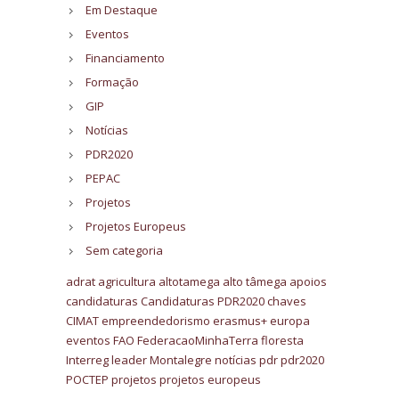
Em Destaque
Eventos
Financiamento
Formação
GIP
Notícias
PDR2020
PEPAC
Projetos
Projetos Europeus
Sem categoria
adrat
agricultura
altotamega
alto tâmega
apoios
candidaturas
Candidaturas PDR2020
chaves
CIMAT
empreendedorismo
erasmus+
europa
eventos
FAO
FederacaoMinhaTerra
floresta
Interreg
leader
Montalegre
notícias
pdr
pdr2020
POCTEP
projetos
projetos europeus