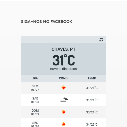
Siga-nos no Facebook
CHAVES, PT
31
C
°
nuvens dispersas
DIA
COND.
TEMP.
SEX
°
31/21
C
08/07
SÁB
°
31/21
C
08/08
DOM
°
33/21
C
08/09
SEG
°
34/23
C
08/10