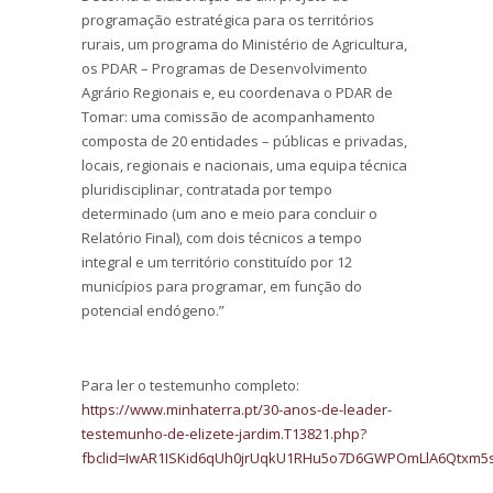
programação estratégica para os territórios
rurais, um programa do Ministério de Agricultura,
os PDAR – Programas de Desenvolvimento
Agrário Regionais e, eu coordenava o PDAR de
Tomar: uma comissão de acompanhamento
composta de 20 entidades – públicas e privadas,
locais, regionais e nacionais, uma equipa técnica
pluridisciplinar, contratada por tempo
determinado (um ano e meio para concluir o
Relatório Final), com dois técnicos a tempo
integral e um território constituído por 12
municípios para programar, em função do
potencial endógeno.”
Para ler o testemunho completo:
https://www.minhaterra.pt/30-anos-de-leader-
testemunho-de-elizete-jardim.T13821.php?
fbclid=IwAR1ISKid6qUh0jrUqkU1RHu5o7D6GWPOmLlA6Qtxm