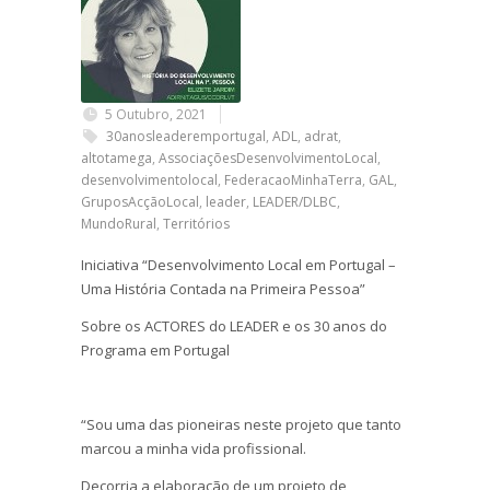
5 Outubro, 2021
30anosleaderemportugal
,
ADL
,
adrat
,
altotamega
,
AssociaçõesDesenvolvimentoLocal
,
desenvolvimentolocal
,
FederacaoMinhaTerra
,
GAL
,
GruposAcçãoLocal
,
leader
,
LEADER/DLBC
,
MundoRural
,
Territórios
Iniciativa “Desenvolvimento Local em Portugal –
Uma História Contada na Primeira Pessoa”
Sobre os ACTORES do LEADER e os 30 anos do
Programa em Portugal
“Sou uma das pioneiras neste projeto que tanto
marcou a minha vida profissional.
Decorria a elaboração de um projeto de