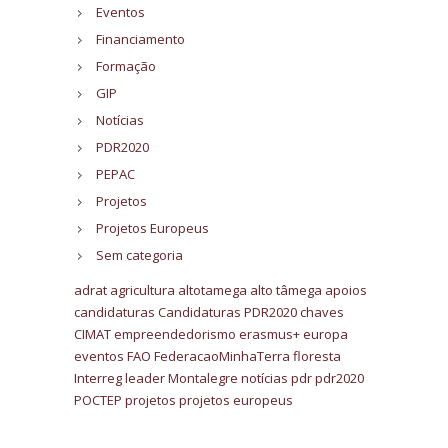
Eventos
Financiamento
Formação
GIP
Notícias
PDR2020
PEPAC
Projetos
Projetos Europeus
Sem categoria
adrat
agricultura
altotamega
alto tâmega
apoios
candidaturas
Candidaturas PDR2020
chaves
CIMAT
empreendedorismo
erasmus+
europa
eventos
FAO
FederacaoMinhaTerra
floresta
Interreg
leader
Montalegre
notícias
pdr
pdr2020
POCTEP
projetos
projetos europeus