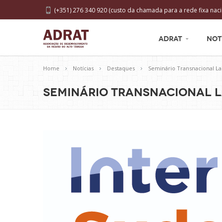
(+351) 276 340 920 (custo da chamada para a rede fixa naci
ADRAT
NOT
Home
Notícias
Destaques
Seminário Transnacional L
Seminário Transnacional 