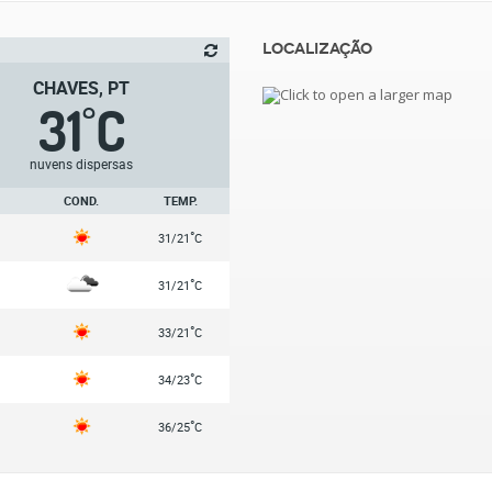
Localização
CHAVES, PT
31
C
°
nuvens dispersas
COND.
TEMP.
°
31/21
C
°
31/21
C
°
33/21
C
°
34/23
C
°
36/25
C