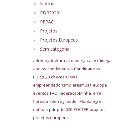
Notícias
PDR2020
PEPAC
Projetos
Projetos Europeus
Sem categoria
adrat
agricultura
altotamega
alto tâmega
apoios
candidaturas
Candidaturas
PDR2020
chaves
CIMAT
empreendedorismo
erasmus+
europa
eventos
FAO
FederacaoMinhaTerra
floresta
Interreg
leader
Montalegre
notícias
pdr
pdr2020
POCTEP
projetos
projetos europeus