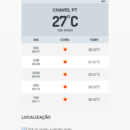
CHAVES, PT
27
C
°
céu limpo
DIA
COND.
TEMP.
SEX
°
28/22
C
08/07
SÁB
°
31/21
C
08/08
DOM
°
32/21
C
08/09
SEG
°
33/22
C
08/10
TER
°
36/23
C
08/11
Localização