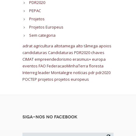
PDR2020
PEPAC
Projetos
Projetos Europeus
Sem categoria
adrat
agricultura
altotamega
alto tâmega
apoios
candidaturas
Candidaturas PDR2020
chaves
CIMAT
empreendedorismo
erasmus+
europa
eventos
FAO
FederacaoMinhaTerra
floresta
Interreg
leader
Montalegre
notícias
pdr
pdr2020
POCTEP
projetos
projetos europeus
Siga-nos no Facebook