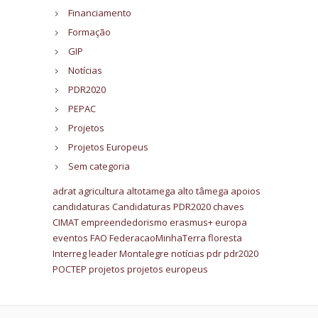
Financiamento
Formação
GIP
Notícias
PDR2020
PEPAC
Projetos
Projetos Europeus
Sem categoria
adrat
agricultura
altotamega
alto tâmega
apoios
candidaturas
Candidaturas PDR2020
chaves
CIMAT
empreendedorismo
erasmus+
europa
eventos
FAO
FederacaoMinhaTerra
floresta
Interreg
leader
Montalegre
notícias
pdr
pdr2020
POCTEP
projetos
projetos europeus