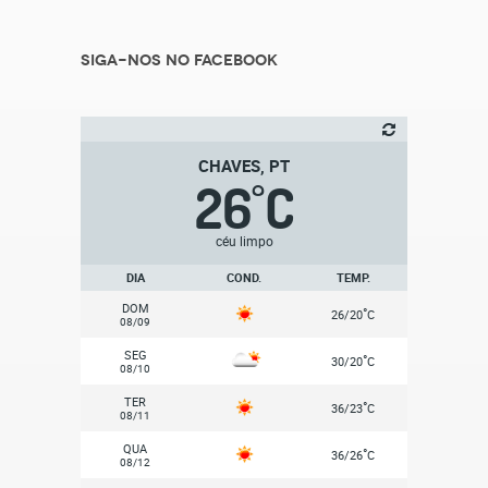
Siga-nos no Facebook
CHAVES, PT
26
C
°
céu limpo
DIA
COND.
TEMP.
DOM
°
26/20
C
08/09
SEG
°
30/20
C
08/10
TER
°
36/23
C
08/11
QUA
°
36/26
C
08/12