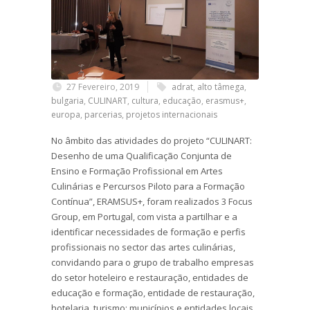
27 Fevereiro, 2019
adrat
,
alto tâmega
,
bulgaria
,
CULINART
,
cultura
,
educação
,
erasmus+
,
europa
,
parcerias
,
projetos internacionais
No âmbito das atividades do projeto “CULINART:
Desenho de uma Qualificação Conjunta de
Ensino e Formação Profissional em Artes
Culinárias e Percursos Piloto para a Formação
Contínua”, ERAMSUS+, foram realizados 3 Focus
Group, em Portugal, com vista a partilhar e a
identificar necessidades de formação e perfis
profissionais no sector das artes culinárias,
convidando para o grupo de trabalho empresas
do setor hoteleiro e restauração, entidades de
educação e formação, entidade de restauração,
hotelaria, turismo; municípios e entidades locais,