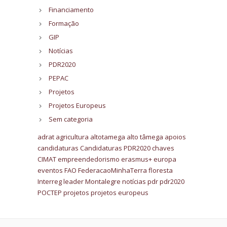
Financiamento
Formação
GIP
Notícias
PDR2020
PEPAC
Projetos
Projetos Europeus
Sem categoria
adrat
agricultura
altotamega
alto tâmega
apoios
candidaturas
Candidaturas PDR2020
chaves
CIMAT
empreendedorismo
erasmus+
europa
eventos
FAO
FederacaoMinhaTerra
floresta
Interreg
leader
Montalegre
notícias
pdr
pdr2020
POCTEP
projetos
projetos europeus