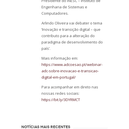
Presidente do INESC – Instituto de
Engenharia de Sistemas e
Computadores.
Arlindo Oliveira vai debater o tema
‘Inovação e transição digital – que
contributo para a alteração do
paradigma de desenvolvimento do
país’.
Mais informação em:
https://www.adcoesao.pt/webinar-
adc-sobre-inovacao-e-transicao-
digital-em-portugal/
Para acompanhar em direto nas
nossas redes sociais:
https://bit.ly/3DYRMCT
NOTÍCIAS MAIS RECENTES