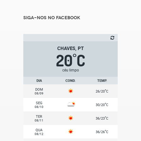
Siga-nos no Facebook
CHAVES, PT
20
C
°
céu limpo
DIA
COND.
TEMP.
DOM
°
26/20
C
08/09
SEG
°
30/20
C
08/10
TER
°
36/23
C
08/11
QUA
°
36/26
C
08/12