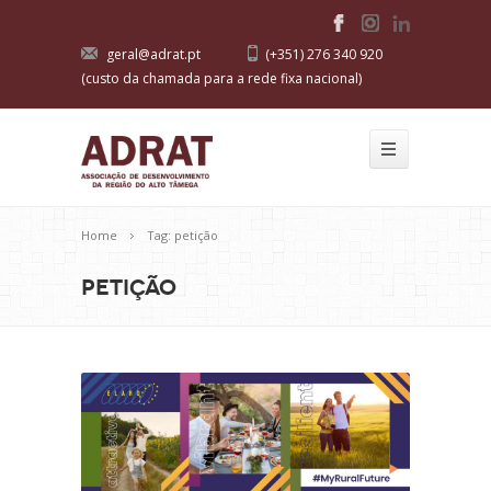
geral@adrat.pt
(+351) 276 340 920
(custo da chamada para a rede fixa nacional)
Home
Tag: petição
petição