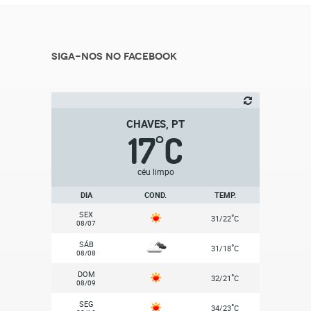
Siga-nos no Facebook
CHAVES, PT
17
C
°
céu limpo
DIA
COND.
TEMP.
SEX
°
31/22
C
08/07
SÁB
°
31/18
C
08/08
DOM
°
32/21
C
08/09
SEG
°
34/23
C