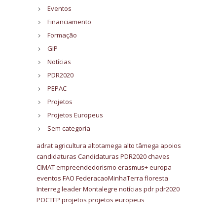
Eventos
Financiamento
Formação
GIP
Notícias
PDR2020
PEPAC
Projetos
Projetos Europeus
Sem categoria
adrat
agricultura
altotamega
alto tâmega
apoios
candidaturas
Candidaturas PDR2020
chaves
CIMAT
empreendedorismo
erasmus+
europa
eventos
FAO
FederacaoMinhaTerra
floresta
Interreg
leader
Montalegre
notícias
pdr
pdr2020
POCTEP
projetos
projetos europeus