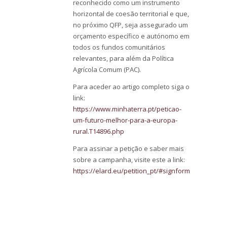
reconhecido como um instrumento
horizontal de coesão territorial e que,
no próximo QFP, seja assegurado um
orçamento específico e autónomo em
todos os fundos comunitários
relevantes, para além da Política
Agrícola Comum (PAC).
Para aceder ao artigo completo siga o
link:
https://www.minhaterra.pt/peticao-
um-futuro-melhor-para-a-europa-
rural.T14896.php
Para assinar a petição e saber mais
sobre a campanha, visite este a link:
https://elard.eu/petition_pt/#signform