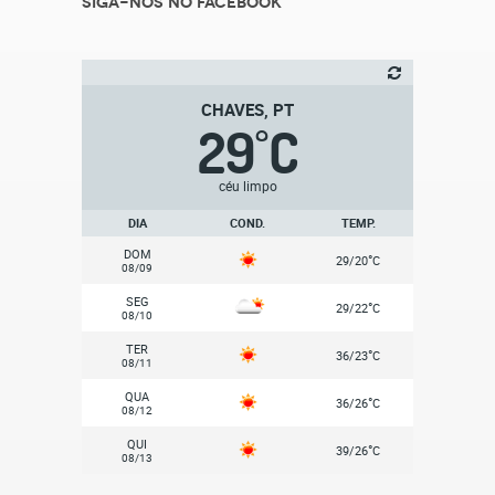
Siga-nos no Facebook
CHAVES, PT
29
C
°
céu limpo
DIA
COND.
TEMP.
DOM
°
29/20
C
08/09
SEG
°
29/22
C
08/10
TER
°
36/23
C
08/11
QUA
°
36/26
C
08/12
QUI
°
39/26
C
08/13