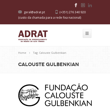
geral@adrat.pt
(+351) 276 340 920
(custo da chamada para a rede fixa nacional)
Home
Tag: Calouste Gulbenkian
Calouste Gulbenkian