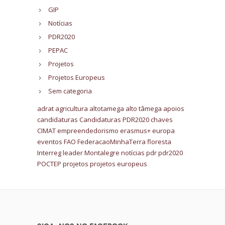
GIP
Notícias
PDR2020
PEPAC
Projetos
Projetos Europeus
Sem categoria
adrat
agricultura
altotamega
alto tâmega
apoios
candidaturas
Candidaturas PDR2020
chaves
CIMAT
empreendedorismo
erasmus+
europa
eventos
FAO
FederacaoMinhaTerra
floresta
Interreg
leader
Montalegre
notícias
pdr
pdr2020
POCTEP
projetos
projetos europeus