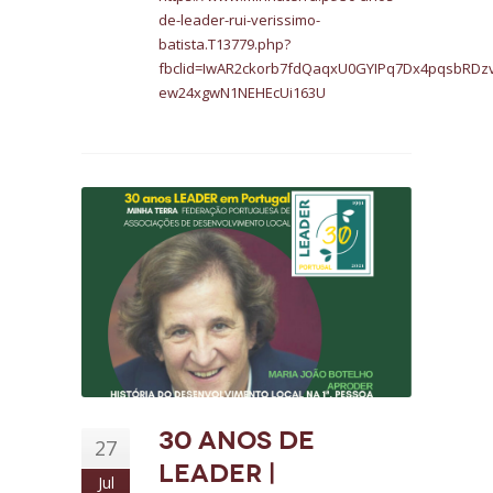
de-leader-rui-verissimo-
batista.T13779.php?
fbclid=IwAR2ckorb7fdQaqxU0GYIPq7Dx4pqsbRDzv
ew24xgwN1NEHEcUi163U
30 anos de
27
LEADER |
Jul