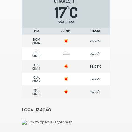
CHAVES, PT
17
C
°
céu limpo
DIA
COND.
TEMP.
DOM
°
28/20
C
08/09
SEG
°
29/22
C
08/10
TER
°
36/23
C
08/11
QUA
°
37/27
C
08/12
QUI
°
39/27
C
08/13
Localização