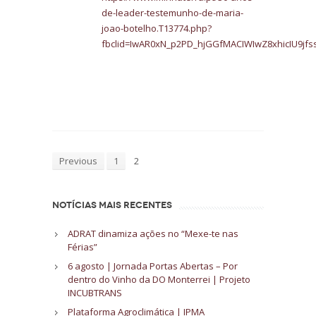
de-leader-testemunho-de-maria-
joao-botelho.T13774.php?
fbclid=IwAR0xN_p2PD_hjGGfMACIWIwZ8xhicIU9j
Previous
1
2
NOTÍCIAS MAIS RECENTES
ADRAT dinamiza ações no “Mexe-te nas
Férias”
6 agosto | Jornada Portas Abertas – Por
dentro do Vinho da DO Monterrei | Projeto
INCUBTRANS
Plataforma Agroclimática | IPMA