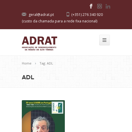
geral@adrat.pt
(+351) 276 340 920
(custo da chamada para a rede fixa nacional)
Home
Tag: ADL
ADL