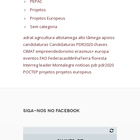
PEPAC
Projetos
Projetos Europeus
Sem categoria
adrat
agricultura
altotamega
alto tâmega
apoios
candidaturas
Candidaturas PDR2020
chaves
CIMAT
empreendedorismo
erasmus+
europa
eventos
FAO
FederacaoMinhaTerra
floresta
Interreg
leader
Montalegre
notícias
pdr
pdr2020
POCTEP
projetos
projetos europeus
Siga-nos no Facebook