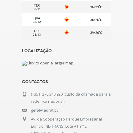
TER
°
36/23
C
08/11
QUA
°
36/26
C
08/12
QUI
°
39/26
C
08/13
Localização
Contactos
(+351) 276 340 920 (custo da chamada para a
rede fixa nacional)
geral@adrat.pt
Av. da Cooperação Parque Empresarial
Edifício INDITRANS, Lote A1, nº 2