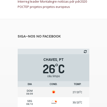
Interreg
leader
Montalegre
notícias
pdr
pdr2020
POCTEP
projetos
projetos europeus
Siga-nos no Facebook
CHAVES, PT
26
C
°
céu limpo
DIA
COND.
TEMP.
DOM
°
27/20
C
08/09
SEG
°
30/20
C
08/10