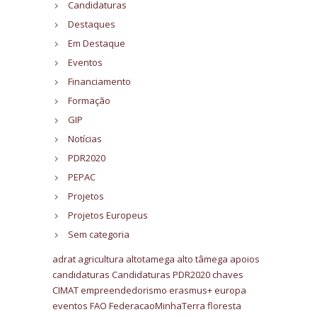
Candidaturas
Destaques
Em Destaque
Eventos
Financiamento
Formação
GIP
Notícias
PDR2020
PEPAC
Projetos
Projetos Europeus
Sem categoria
adrat
agricultura
altotamega
alto tâmega
apoios
candidaturas
Candidaturas PDR2020
chaves
CIMAT
empreendedorismo
erasmus+
europa
eventos
FAO
FederacaoMinhaTerra
floresta