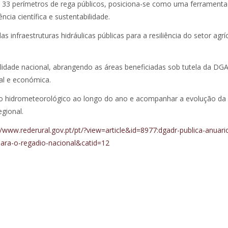
33 perímetros de rega públicos, posiciona-se como uma ferramenta
cia científica e sustentabilidade.
infraestruturas hidráulicas públicas para a resiliência do setor agrí
idade nacional, abrangendo as áreas beneficiadas sob tutela da DG
tal e económica.
to hidrometeorológico ao longo do ano e acompanhar a evolução da e
egional.
//www.rederural.gov.pt/pt/?view=article&id=8977:dgadr-publica-anuari
ara-o-regadio-nacional&catid=12