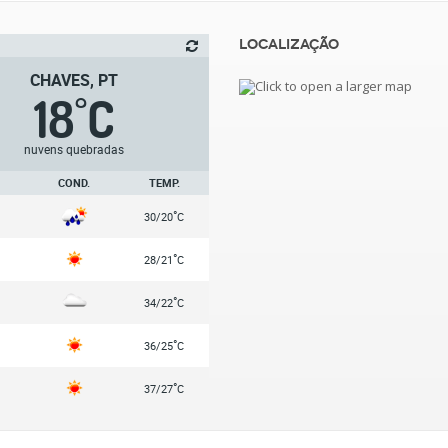
Localização
CHAVES, PT
18
C
°
nuvens quebradas
COND.
TEMP.
°
30/20
C
°
28/21
C
°
34/22
C
°
36/25
C
°
37/27
C