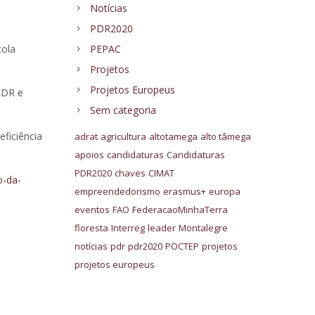
Notícias
PDR2020
cola
PEPAC
Projetos
Projetos Europeus
ADR e
Sem categoria
ficiência
adrat
agricultura
altotamega
alto tâmega
apoios
candidaturas
Candidaturas
PDR2020
chaves
CIMAT
o-da-
empreendedorismo
erasmus+
europa
eventos
FAO
FederacaoMinhaTerra
floresta
Interreg
leader
Montalegre
notícias
pdr
pdr2020
POCTEP
projetos
projetos europeus