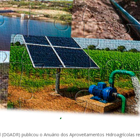
l (DGADR) publicou o Anuário dos Aproveitamentos Hidroagrícolas rel