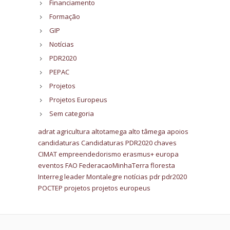
Financiamento
Formação
GIP
Notícias
PDR2020
PEPAC
Projetos
Projetos Europeus
Sem categoria
adrat
agricultura
altotamega
alto tâmega
apoios
candidaturas
Candidaturas PDR2020
chaves
CIMAT
empreendedorismo
erasmus+
europa
eventos
FAO
FederacaoMinhaTerra
floresta
Interreg
leader
Montalegre
notícias
pdr
pdr2020
POCTEP
projetos
projetos europeus