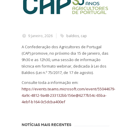
9 Janeiro, 2026
baldios
,
cap
A Confederação dos Agricultores de Portugal
(CAP) promove, no próximo dia 15 de janeiro, das
9h30 e as 12h30, uma sessão de informação
técnica em formato webinar, dedicada à Lei dos
Baldios (Lei n.º 75/2017, de 17 de agosto).
Consulte toda a informação em:
https://events.teams.microsoft.com/event/55044679-
4a9c-4812-9a48-233132bb156e@6277b54c-65ba-
4ebf-b164-0c5dcba400ef
NOTÍCIAS MAIS RECENTES