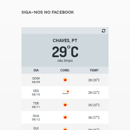
Siga-nos no Facebook
CHAVES, PT
29
C
°
céu limpo
DIA
COND.
TEMP.
DOM
°
28/20
C
08/09
SEG
°
29/22
C
08/10
TER
°
35/23
C
08/11
QUA
°
36/27
C
08/12
QUI
°
39/26
C