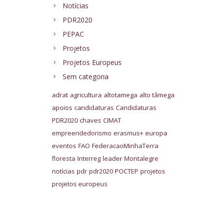
Notícias
PDR2020
PEPAC
Projetos
Projetos Europeus
Sem categoria
adrat
agricultura
altotamega
alto tâmega
apoios
candidaturas
Candidaturas
PDR2020
chaves
CIMAT
empreendedorismo
erasmus+
europa
eventos
FAO
FederacaoMinhaTerra
floresta
Interreg
leader
Montalegre
notícias
pdr
pdr2020
POCTEP
projetos
projetos europeus