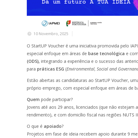
10 Novembro, 2025
O StartUP Voucher é uma iniciativa promovida pelo IA
especial enfoque em áreas de
base tecnológica
e com
(ODS),
integrando a experiência e o sucesso das anter
para
práticas ESG
(
Environmental, Social and Governan
Estão abertas as candidaturas ao StartUP Voucher, uma 
próprio emprego, com especial enfoque em áreas de ba
Quem
pode participar?
Jovens até aos 29 anos, licenciados (que não estejam 
rendimento), e com domicílio fiscal nas regiões NUTS I
O que é
apoiado
?
Projetos em fase de ideia recebem apoio durante 9 mes