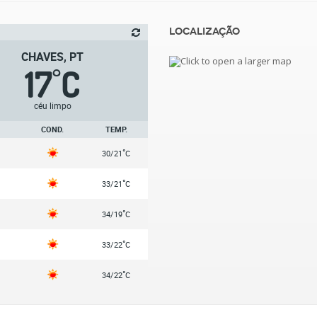
Localização
CHAVES, PT
17
C
°
céu limpo
COND.
TEMP.
°
30/21
C
°
33/21
C
°
34/19
C
°
33/22
C
°
34/22
C