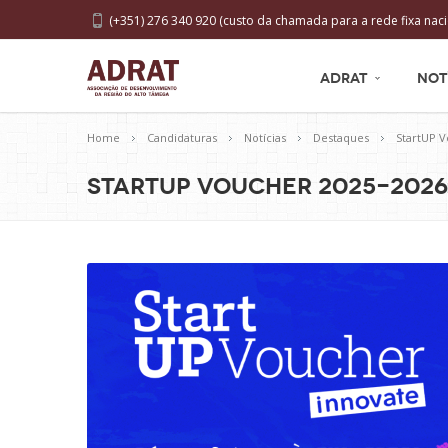
(+351) 276 340 920 (custo da chamada para a rede fixa naci
ADRAT
NOT
Home
Candidaturas
Notícias
Destaques
StartUP 
StartUP Voucher 2025-2026 