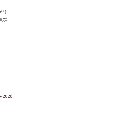
ses)
rego
5-2026