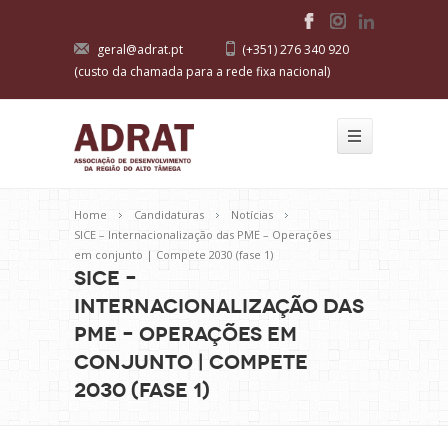
geral@adrat.pt
(+351) 276 340 920
(custo da chamada para a rede fixa nacional)
Home
Candidaturas
Notícias
SICE – Internacionalização das PME – Operações
em conjunto | Compete 2030 (fase 1)
SICE –
Internacionalização das
PME – Operações em
conjunto | Compete
2030 (fase 1)