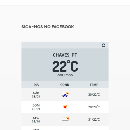
Siga-nos no Facebook
CHAVES, PT
22
C
°
céu limpo
DIA
COND.
TEMP.
SÁB
°
30/22
C
08/08
DOM
°
28/20
C
08/09
SEG
°
31/22
C
08/10