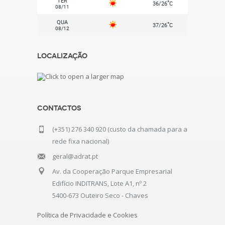
TER
°
36/26
C
08/11
QUA
°
37/26
C
08/12
Localização
Contactos
(+351) 276 340 920 (custo da chamada para a
rede fixa nacional)
geral@adrat.pt
Av. da Cooperação Parque Empresarial
Edifício INDITRANS, Lote A1, nº 2
5400-673 Outeiro Seco - Chaves
Política de Privacidade e Cookies