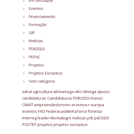
Em Destaque
Eventos
Financiamento
Formação
GIP
Notícias
PDR2020
PEPAC
Projetos
Projetos Europeus
Sem categoria
adrat
agricultura
altotamega
alto tâmega
apoios
candidaturas
Candidaturas PDR2020
chaves
CIMAT
empreendedorismo
erasmus+
europa
eventos
FAO
FederacaoMinhaTerra
floresta
Interreg
leader
Montalegre
notícias
pdr
pdr2020
POCTEP
projetos
projetos europeus