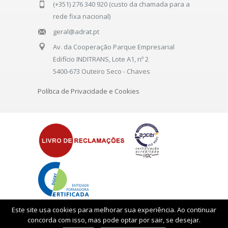
(+351) 276 340 920 (custo da chamada para a
rede fixa nacional)
geral@adrat.pt
Av. da Cooperação Parque Empresarial
Edifício INDITRANS, Lote A1, nº 2
5400-673 Outeiro Seco - Chaves
Política de Privacidade e Cookies
Este site usa cookies para melhorar sua experiência. Ao continuar
concorda com isso, mas pode optar por sair, se desejar.