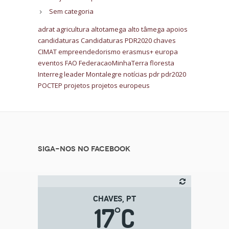
Sem categoria
adrat
agricultura
altotamega
alto tâmega
apoios
candidaturas
Candidaturas PDR2020
chaves
CIMAT
empreendedorismo
erasmus+
europa
eventos
FAO
FederacaoMinhaTerra
floresta
Interreg
leader
Montalegre
notícias
pdr
pdr2020
POCTEP
projetos
projetos europeus
Siga-nos no Facebook
CHAVES, PT
17
C
°