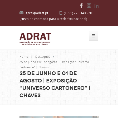
geral@adrat.pt
(+351) 276 340 920
(custo da chamada para a rede fixa nacional)
Home
Destaques
25 de junho e 01 de agosto | Exposição “Universo
Cartonero” | Chaves
25 de junho e 01 de
agosto | Exposição
“Universo Cartonero” |
Chaves