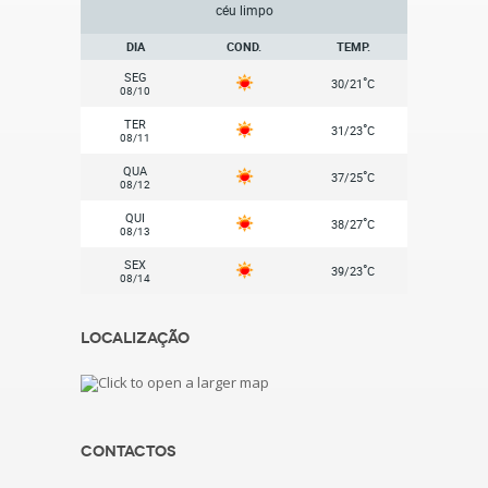
céu limpo
DIA
COND.
TEMP.
SEG
°
30/21
C
08/10
TER
°
31/23
C
08/11
QUA
°
37/25
C
08/12
QUI
°
38/27
C
08/13
SEX
°
39/23
C
08/14
Localização
Contactos