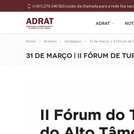
(+351) 276 340 920 (custo da chamada para a rede fixa naci
ADRAT
NOT
Home
Eventos
Destaques
31 de março | II Fórum de 
31 de março | II Fórum de 