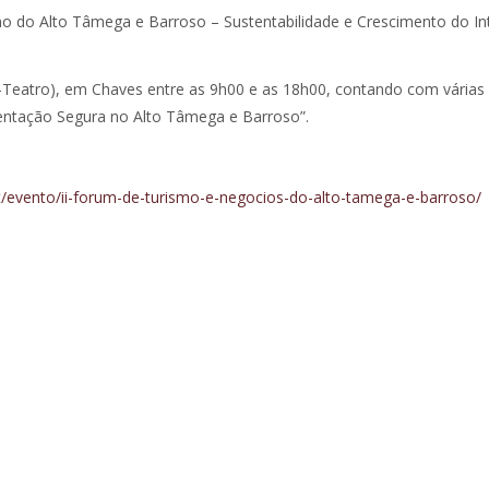
o do Alto Tâmega e Barroso – Sustentabilidade e Crescimento do Int
ne-Teatro), em Chaves entre as 9h00 e as 18h00, contando com várias
entação Segura no Alto Tâmega e Barroso”.
pt/evento/ii-forum-de-turismo-e-negocios-do-alto-tamega-e-barroso/