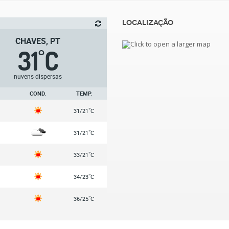
Localização
CHAVES, PT
31
C
°
nuvens dispersas
COND.
TEMP.
°
31/21
C
°
31/21
C
°
33/21
C
°
34/23
C
°
36/25
C