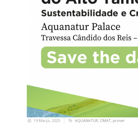
19 Março, 2025
AQUANATUR
,
CIMAT
,
prover