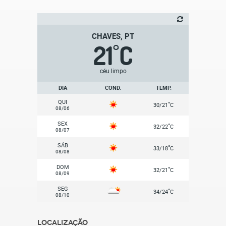
CHAVES, PT
21
C
°
céu limpo
DIA
COND.
TEMP.
QUI
°
30/21
C
08/06
SEX
°
32/22
C
08/07
SÁB
°
33/18
C
08/08
DOM
°
32/21
C
08/09
SEG
°
34/24
C
08/10
Localização