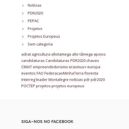
Notícias
PDR2020
PEPAC
Projetos
Projetos Europeus
Sem categoria
adrat
agricultura
altotamega
alto tâmega
apoios
candidaturas
Candidaturas PDR2020
chaves
CIMAT
empreendedorismo
erasmus+
europa
eventos
FAO
FederacaoMinhaTerra
floresta
Interreg
leader
Montalegre
notícias
pdr
pdr2020
POCTEP
projetos
projetos europeus
Siga-nos no Facebook