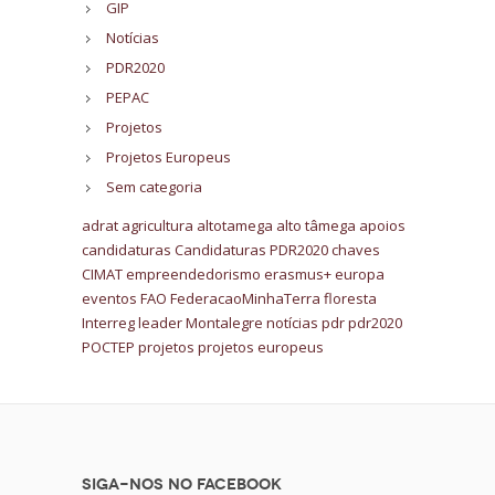
GIP
Notícias
PDR2020
PEPAC
Projetos
Projetos Europeus
Sem categoria
adrat
agricultura
altotamega
alto tâmega
apoios
candidaturas
Candidaturas PDR2020
chaves
CIMAT
empreendedorismo
erasmus+
europa
eventos
FAO
FederacaoMinhaTerra
floresta
Interreg
leader
Montalegre
notícias
pdr
pdr2020
POCTEP
projetos
projetos europeus
Siga-nos no Facebook