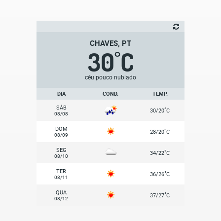
CHAVES, PT
30
C
°
céu pouco nublado
DIA
COND.
TEMP.
SÁB
°
30/20
C
08/08
DOM
°
28/20
C
08/09
SEG
°
34/22
C
08/10
TER
°
36/26
C
08/11
QUA
°
37/27
C
08/12