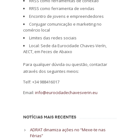
RRSS como ferramentas de conexão
RRSS como ferramenta de vendas
Encontro de jovens e empreendedores
Conjugar comunicação e marketing no
comércio local
Limites das redes sociais
Local: Sede da Eurocidade Chaves-Verín,
AECT, em Feces de Abaixo
Para qualquer dúvida ou questão, contactar
através dos seguintes meios:
Telf: +34 988416017
Email:
info@eurocidadechavesverin.eu
NOTÍCIAS MAIS RECENTES
ADRAT dinamiza ações no “Mexe-te nas
Férias”