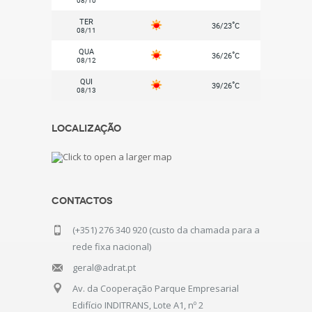
TER
°
36/23
C
08/11
QUA
°
36/26
C
08/12
QUI
°
39/26
C
08/13
Localização
Contactos
(+351) 276 340 920 (custo da chamada para a
rede fixa nacional)
geral@adrat.pt
Av. da Cooperação Parque Empresarial
Edifício INDITRANS, Lote A1, nº 2