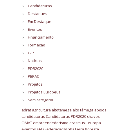
Candidaturas
Destaques
Em Destaque
Eventos
Financiamento
Formação
GIP
Notícias
PDR2020
PEPAC
Projetos
Projetos Europeus
Sem categoria
adrat
agricultura
altotamega
alto tâmega
apoios
candidaturas
Candidaturas PDR2020
chaves
CIMAT
empreendedorismo
erasmus+
europa
eventos
FAO
FederacaoMinhaTerra
floresta