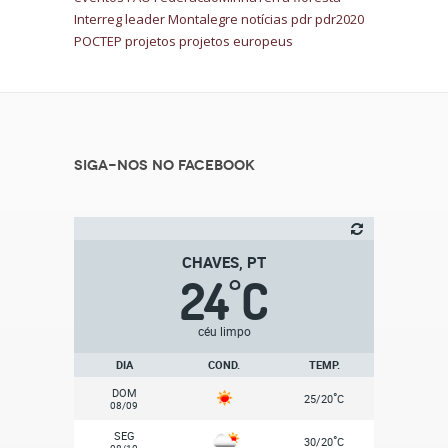
Interreg
leader
Montalegre
notícias
pdr
pdr2020
POCTEP
projetos
projetos europeus
Siga-nos no Facebook
CHAVES, PT
24
C
°
céu limpo
DIA
COND.
TEMP.
DOM
°
25/20
C
08/09
SEG
°
30/20
C
08/10