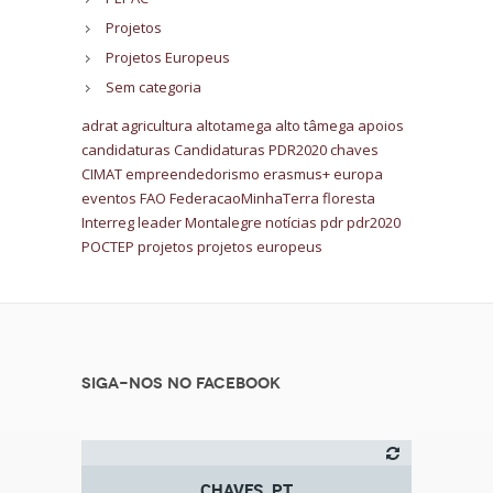
Projetos
Projetos Europeus
Sem categoria
adrat
agricultura
altotamega
alto tâmega
apoios
candidaturas
Candidaturas PDR2020
chaves
CIMAT
empreendedorismo
erasmus+
europa
eventos
FAO
FederacaoMinhaTerra
floresta
Interreg
leader
Montalegre
notícias
pdr
pdr2020
POCTEP
projetos
projetos europeus
Siga-nos no Facebook
CHAVES, PT