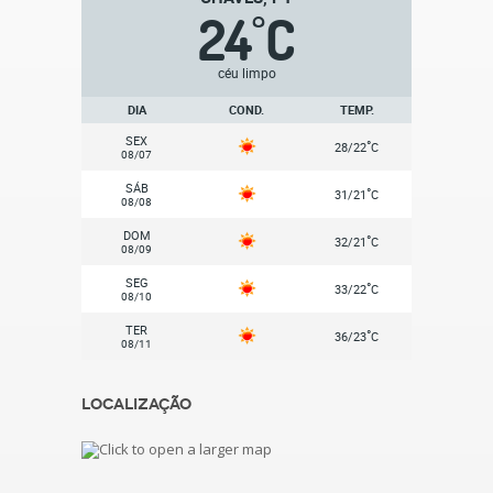
24
C
°
céu limpo
DIA
COND.
TEMP.
SEX
°
28/22
C
08/07
SÁB
°
31/21
C
08/08
DOM
°
32/21
C
08/09
SEG
°
33/22
C
08/10
TER
°
36/23
C
08/11
Localização