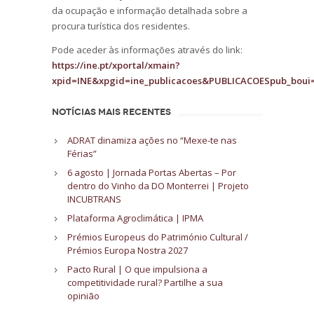
da ocupação e informação detalhada sobre a
procura turística dos residentes.
Pode aceder às informações através do link:
https://ine.pt/xportal/xmain?
xpid=INE&xpgid=ine_publicacoes&PUBLICACOESpub_bou
NOTÍCIAS MAIS RECENTES
ADRAT dinamiza ações no “Mexe-te nas
Férias”
6 agosto | Jornada Portas Abertas – Por
dentro do Vinho da DO Monterrei | Projeto
INCUBTRANS
Plataforma Agroclimática | IPMA
Prémios Europeus do Património Cultural /
Prémios Europa Nostra 2027
Pacto Rural | O que impulsiona a
competitividade rural? Partilhe a sua
opinião