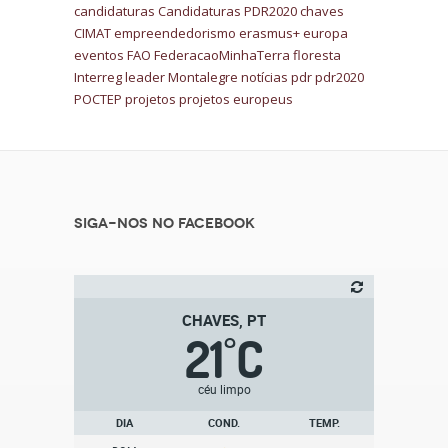
candidaturas
Candidaturas PDR2020
chaves
CIMAT
empreendedorismo
erasmus+
europa
eventos
FAO
FederacaoMinhaTerra
floresta
Interreg
leader
Montalegre
notícias
pdr
pdr2020
POCTEP
projetos
projetos europeus
Siga-nos no Facebook
CHAVES, PT
21
C
°
céu limpo
DIA
COND.
TEMP.