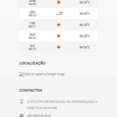
DOM
°
26/20
C
08/09
SEG
°
30/20
C
08/10
TER
°
36/23
C
08/11
QUA
°
36/26
C
08/12
QUI
°
39/26
C
08/13
Localização
Contactos
(+351) 276 340 920 (custo da chamada para a
rede fixa nacional)
geral@adrat.pt