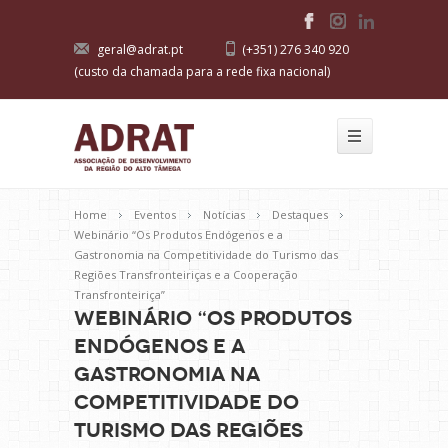
geral@adrat.pt
(+351) 276 340 920
(custo da chamada para a rede fixa nacional)
Home
Eventos
Notícias
Destaques
Webinário “Os Produtos Endógenos e a
Gastronomia na Competitividade do Turismo das
Regiões Transfronteiriças e a Cooperação
Transfronteiriça”
Webinário “Os Produtos
Endógenos e a
Gastronomia na
Competitividade do
Turismo das Regiões