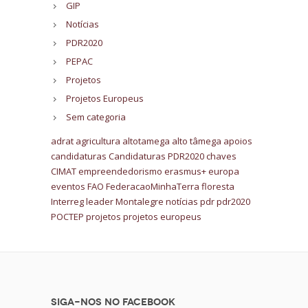
GIP
Notícias
PDR2020
PEPAC
Projetos
Projetos Europeus
Sem categoria
adrat
agricultura
altotamega
alto tâmega
apoios
candidaturas
Candidaturas PDR2020
chaves
CIMAT
empreendedorismo
erasmus+
europa
eventos
FAO
FederacaoMinhaTerra
floresta
Interreg
leader
Montalegre
notícias
pdr
pdr2020
POCTEP
projetos
projetos europeus
Siga-nos no Facebook