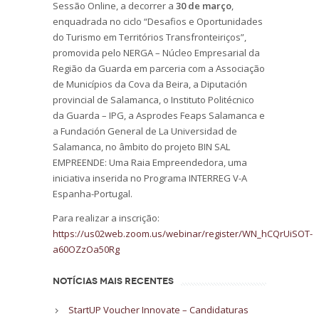
Sessão Online, a decorrer a
30 de março
,
enquadrada no ciclo “Desafios e Oportunidades
do Turismo em Territórios Transfronteiriços”,
promovida pelo NERGA – Núcleo Empresarial da
Região da Guarda em parceria com a Associação
de Municípios da Cova da Beira, a Diputación
provincial de Salamanca, o Instituto Politécnico
da Guarda – IPG, a Asprodes Feaps Salamanca e
a Fundación General de La Universidad de
Salamanca, no âmbito do projeto BIN SAL
EMPREENDE: Uma Raia Empreendedora, uma
iniciativa inserida no Programa INTERREG V-A
Espanha-Portugal.
Para realizar a inscrição:
https://us02web.zoom.us/webinar/register/WN_hCQrUiSOT-
a60OZzOa50Rg
NOTÍCIAS MAIS RECENTES
StartUP Voucher Innovate – Candidaturas