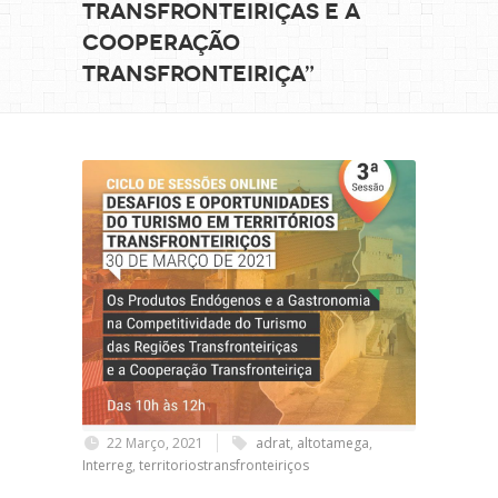
Transfronteiriças e a
Cooperação
Transfronteiriça”
22 Março, 2021
adrat
,
altotamega
,
Interreg
,
territoriostransfronteiriços