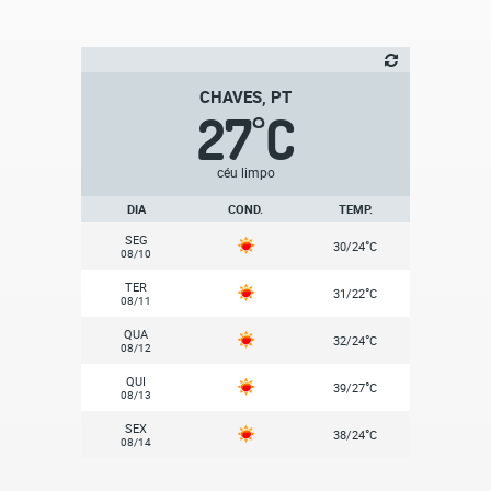
CHAVES, PT
27
C
°
céu limpo
DIA
COND.
TEMP.
SEG
°
30/24
C
08/10
TER
°
31/22
C
08/11
QUA
°
32/24
C
08/12
QUI
°
39/27
C
08/13
SEX
°
38/24
C
08/14