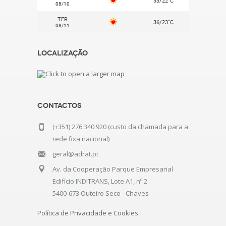
33/22
C
08/10
TER
°
36/23
C
08/11
Localização
Contactos
(+351) 276 340 920 (custo da chamada para a
rede fixa nacional)
geral@adrat.pt
Av. da Cooperação Parque Empresarial
Edifício INDITRANS, Lote A1, nº 2
5400-673 Outeiro Seco - Chaves
Política de Privacidade e Cookies