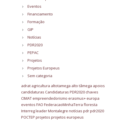
Eventos
Financiamento
Formação
GIP
Notícias
PDR2020
PEPAC
Projetos
Projetos Europeus
Sem categoria
adrat
agricultura
altotamega
alto tâmega
apoios
candidaturas
Candidaturas PDR2020
chaves
CIMAT
empreendedorismo
erasmus+
europa
eventos
FAO
FederacaoMinhaTerra
floresta
Interreg
leader
Montalegre
notícias
pdr
pdr2020
POCTEP
projetos
projetos europeus