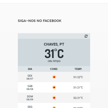
Siga-nos no Facebook
CHAVES, PT
31
C
°
céu limpo
DIA
COND.
TEMP.
SEX
°
31/22
C
08/07
SÁB
°
31/21
C
08/08
DOM
°
32/21
C
08/09
SEG
°