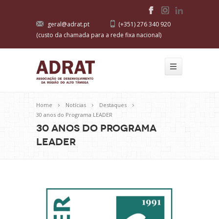
geral@adrat.pt
(+351) 276 340 920
(custo da chamada para a rede fixa nacional)
Home
Notícias
Destaques
30 anos do Programa LEADER
30 anos do Programa
LEADER