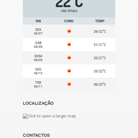
22
C
céu limpo
DIA
COND.
TEMP.
SEX
°
29/22
C
08/07
SÁB
°
31/21
C
08/08
DOM
°
32/21
C
08/09
SEG
°
33/22
C
08/10
TER
°
36/23
C
08/11
Localização
Contactos