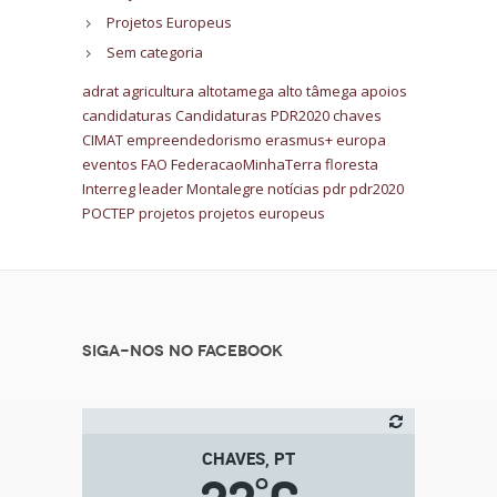
Projetos Europeus
Sem categoria
adrat
agricultura
altotamega
alto tâmega
apoios
candidaturas
Candidaturas PDR2020
chaves
CIMAT
empreendedorismo
erasmus+
europa
eventos
FAO
FederacaoMinhaTerra
floresta
Interreg
leader
Montalegre
notícias
pdr
pdr2020
POCTEP
projetos
projetos europeus
Siga-nos no Facebook
CHAVES, PT
°