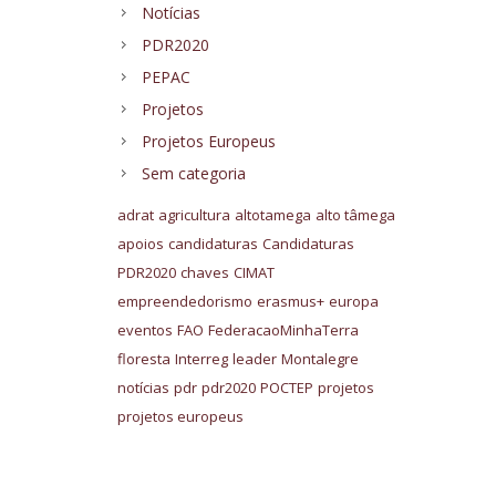
Notícias
PDR2020
PEPAC
Projetos
Projetos Europeus
Sem categoria
adrat
agricultura
altotamega
alto tâmega
apoios
candidaturas
Candidaturas
PDR2020
chaves
CIMAT
empreendedorismo
erasmus+
europa
eventos
FAO
FederacaoMinhaTerra
floresta
Interreg
leader
Montalegre
notícias
pdr
pdr2020
POCTEP
projetos
projetos europeus