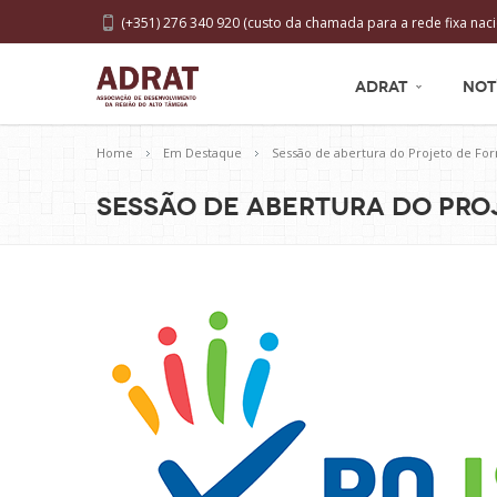
(+351) 276 340 920 (custo da chamada para a rede fixa naci
ADRAT
NOT
Home
Em Destaque
Sessão de abertura do Projeto de F
Sessão de abertura do Pr