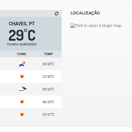
Localização
CHAVES, PT
29
C
°
nuvens quebradas
COND.
TEMP.
°
29/20
C
°
27/20
C
°
33/22
C
°
36/25
C
°
37/27
C