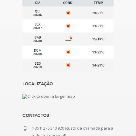
DIA
COND.
TEMP.
QUI
°
29/22
C
08/06
SEX
°
33/21
C
08/07
SÁB
°
35/19
C
08/08
DOM
°
33/22
C
08/09
SEG
°
34/23
C
08/10
Localização
Contactos
(+351) 276 340 920 (custo da chamada para a
rede fixa nacional)