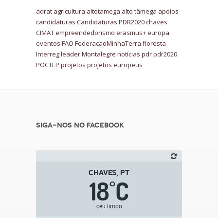
adrat
agricultura
altotamega
alto tâmega
apoios
candidaturas
Candidaturas PDR2020
chaves
CIMAT
empreendedorismo
erasmus+
europa
eventos
FAO
FederacaoMinhaTerra
floresta
Interreg
leader
Montalegre
notícias
pdr
pdr2020
POCTEP
projetos
projetos europeus
Siga-nos no Facebook
CHAVES, PT
18
C
°
céu limpo