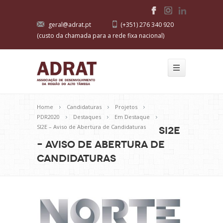
geral@adrat.pt
(+351) 276 340 920
(custo da chamada para a rede fixa nacional)
Home
Candidaturas
Projetos
PDR2020
Destaques
Em Destaque
SI2E – Aviso de Abertura de Candidaturas
SI2E
– Aviso de Abertura de
Candidaturas